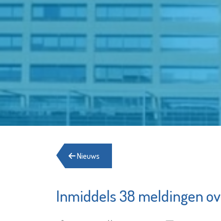
Nieuws
Inmiddels 38 meldingen ov
Aleida P
De
voor
OproepCentrale
Verlosk