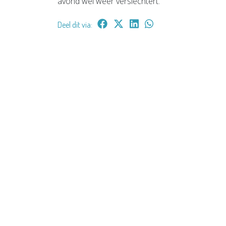
avond wel weer verslechtert.
Deel dit via: