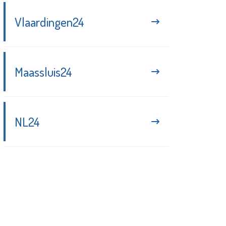
Vlaardingen24
Maassluis24
NL24
Blijf up-to-date