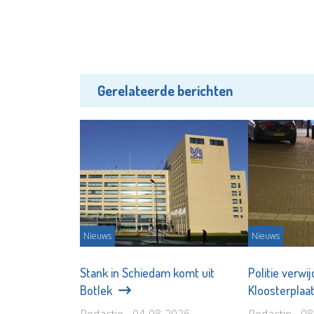
Gerelateerde berichten
Nieuws
Nieuws
Stank in Schiedam komt uit
Politie verwi
Botlek
Kloosterplaa
Redactie - 04-08-2026
Redactie - 0