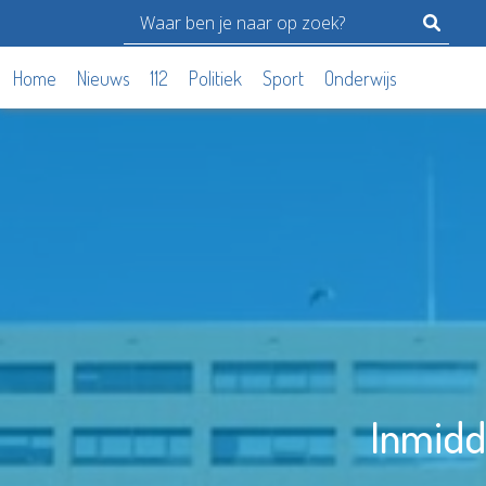
Home
Nieuws
112
Politiek
Sport
Onderwijs
Inmidd