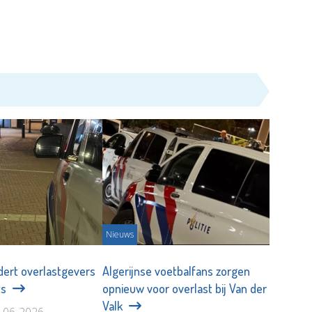
Nieuws
jdert overlastgevers
Algerijnse voetbalfans zorgen
ts
opnieuw voor overlast bij Van der
Valk
8-06-2026