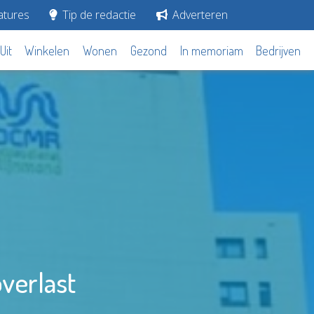
tures
Tip de redactie
Adverteren
Uit
Winkelen
Wonen
Gezond
In memoriam
Bedrijven
verlast