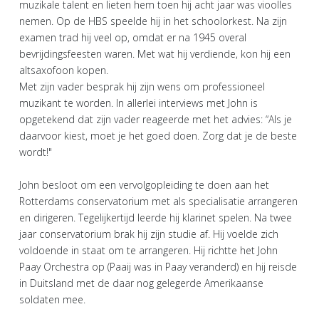
muzikale talent en lieten hem toen hij acht jaar was vioolles
nemen. Op de HBS speelde hij in het schoolorkest. Na zijn
examen trad hij veel op, omdat er na 1945 overal
bevrijdingsfeesten waren. Met wat hij verdiende, kon hij een
altsaxofoon kopen.
Met zijn vader besprak hij zijn wens om professioneel
muzikant te worden. In allerlei interviews met John is
opgetekend dat zijn vader reageerde met het advies: “Als je
daarvoor kiest, moet je het goed doen. Zorg dat je de beste
wordt!"
John besloot om een vervolgopleiding te doen aan het
Rotterdams conservatorium met als specialisatie arrangeren
en dirigeren. Tegelijkertijd leerde hij klarinet spelen. Na twee
jaar conservatorium brak hij zijn studie af. Hij voelde zich
voldoende in staat om te arrangeren. Hij richtte het John
Paay Orchestra op (Paaij was in Paay veranderd) en hij reisde
in Duitsland met de daar nog gelegerde Amerikaanse
soldaten mee.