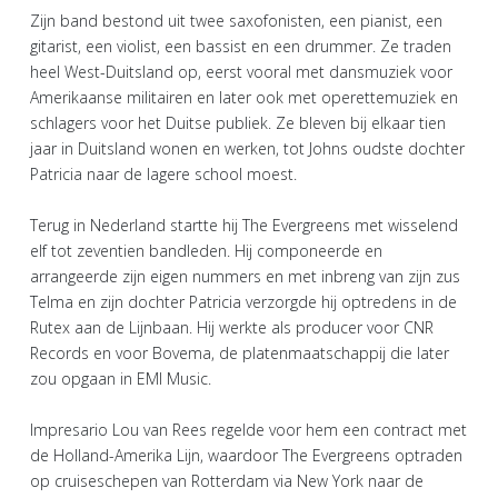
Zijn band bestond uit twee saxofonisten, een pianist, een
gitarist, een violist, een bassist en een drummer. Ze traden
heel West-Duitsland op, eerst vooral met dansmuziek voor
Amerikaanse militairen en later ook met operettemuziek en
schlagers voor het Duitse publiek. Ze bleven bij elkaar tien
jaar in Duitsland wonen en werken, tot Johns oudste dochter
Patricia naar de lagere school moest.
Terug in Nederland startte hij The Evergreens met wisselend
elf tot zeventien bandleden. Hij componeerde en
arrangeerde zijn eigen nummers en met inbreng van zijn zus
Telma en zijn dochter Patricia verzorgde hij optredens in de
Rutex aan de Lijnbaan. Hij werkte als producer voor CNR
Records en voor Bovema, de platenmaatschappij die later
zou opgaan in EMI Music.
Impresario Lou van Rees regelde voor hem een contract met
de Holland-Amerika Lijn, waardoor The Evergreens optraden
op cruiseschepen van Rotterdam via New York naar de