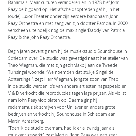
Bahama's. Maar culturen veranderen en in 1978 hief John
Paay de bigband op. Het afscheidsoptreden gaf hij in het
(oude) Luxor Theater onder zijn eerdere bandnaam John
Paay Orchestra en met zang van zijn dochter Patricia. In 2000
verscheen uiteindelijk nog de maxisingle ‘Daddy’ van Patricia
Paay & the John Paay Orchestra.
Begin jaren zeventig nam hij de muziekstudio Soundhouse in
Schiedam over. De studio was gevestigd naast het atelier van
Theo Wiegman, die met zijn gezin vlakbij aan de Tweede
Tuinsingel woonde. “We noemden dat stukje Singel de
Achtersingel”, zegt Harr Wiegman, jongste zoon van Theo.
In de studio werden lp’s van andere artiesten nagespeeld en
V & D verkocht die reproducties tegen lage prijzen. Als violist
nam John Paay vioolplaten op. Daarna ging hij
reclamemuziek schrijven voor Unilever en andere grote
bedrijven en verkocht hij Soundhouse in Schiedam aan
Martin Achterberg.
“Toen ik de studio overnam, had ik er al twintig jaar als
muzikant gewerkt”, zegt Martin. “John Paay was een zeer