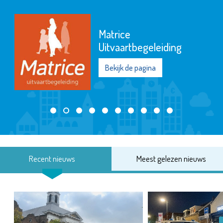
Matrice
Uitvaartbegeleiding
Bekijk de pagina
Recent nieuws
Meest gelezen nieuws