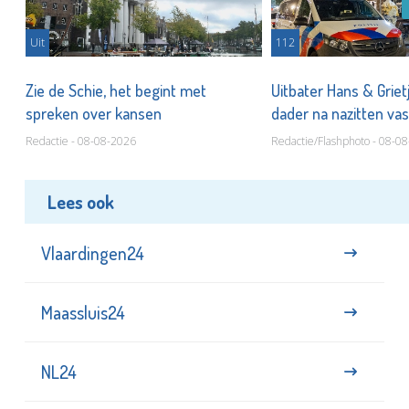
Uit
112
Zie de Schie, het begint met
Uitbater Hans & Griet
spreken over kansen
dader na nazitten va
Redactie - 08-08-2026
Redactie/Flashphoto - 08-0
Lees ook
Vlaardingen24
Maassluis24
NL24