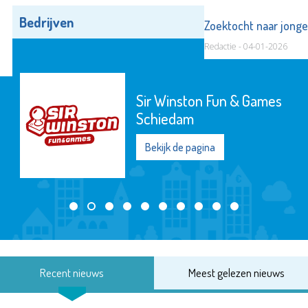
Bedrijven
Alle bedrijven
Zoektocht naar jong
Redactie - 04-01-2026
Sir Winston Fun & Games
Schiedam
Bekijk de pagina
Recent nieuws
Meest gelezen nieuws