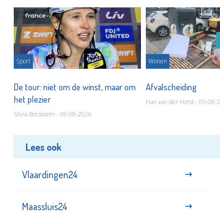
Sport
Wonen
De tour: niet om de winst, maar om
Afvalscheiding
het plezier
Han van der Horst - 09-08-
Silvia Borsboom - 09-08-2026
Lees ook
Vlaardingen24
Maassluis24