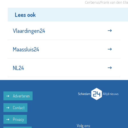
Cerberus/Frank van den Els
Lees ook
Vlaardingen24
Maassluis24
NL24
Adverteren
Contact
Privacy
Volg ons: