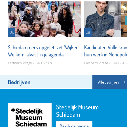
Uit
Uit
ld
Schiedammers opgelet: zet ‘Wijken
Kandidaten Volkskran
Welkom’ alvast in je agenda
hun werk in Monopo
Partnerbijdrage - 19-07-2026
Partnerbijdrage - 13-06-20
Bedrijven
Alle bedrijven
Stedelijk Museum
Schiedam
Bekijk de pagina