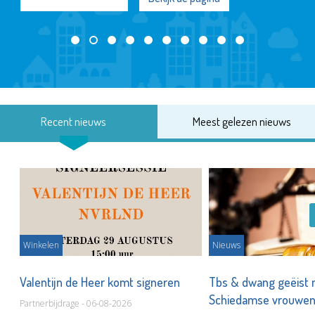
Recent nieuws
Meest gelezen nieuws
Winkelen
Nieuws
Valentijn de Heer komt signeren
Tbs & dwang geëist 
Schiedamse vrouwe
Partnerbijdrage - 06-08-2026