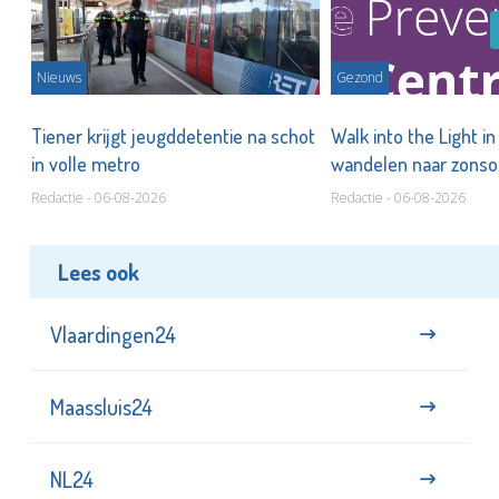
Nieuws
Gezond
Tiener krijgt jeugddetentie na schot
Walk into the Light i
in volle metro
wandelen naar zonso
te staan bij suïcide
Redactie - 06-08-2026
Redactie - 06-08-2026
Lees ook
Vlaardingen24
Maassluis24
NL24