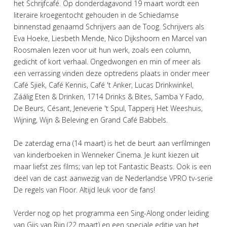
het Schrijfcafé. Op donderdagavond 19 maart wordt een
literaire kroegentocht gehouden in de Schiedamse
binnenstad genaamd Schrijvers aan de Toog. Schrijvers als
Eva Hoeke, Liesbeth Mende, Nico Dijkshoorn en Marcel van
Roosmalen lezen voor uit hun werk, zoals een column,
gedicht of kort verhaal. Ongedwongen en min of meer als
een verrassing vinden deze optredens plaats in onder meer
Café Sjiek, Café Kennis, Café 't Anker, Lucas Drinkwinkel,
Záálig Eten & Drinken, 1714 Drinks & Bites, Samba Y Fado,
De Beurs, Césant, Jeneverie 't Spul, Tapperij Het Weeshuis,
Wijning, Wijn & Beleving en Grand Café Babbels.
De zaterdag erna (14 maart) is het de beurt aan verfilmingen
van kinderboeken in Wenneker Cinema. Je kunt kiezen uit
maar liefst zes films; van Iep tot Fantastic Beasts. Ook is een
deel van de cast aanwezig van de Nederlandse VPRO tv-serie
De regels van Floor. Altijd leuk voor de fans!
Verder nog op het programma een Sing-Along onder leiding
van Gijs van Rijn (22 maart) en een speciale editie van het