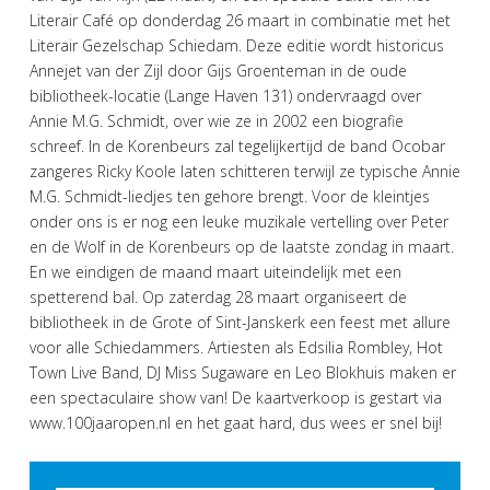
Literair Café op donderdag 26 maart in combinatie met het
Literair Gezelschap Schiedam. Deze editie wordt historicus
Annejet van der Zijl door Gijs Groenteman in de oude
bibliotheek-locatie (Lange Haven 131) ondervraagd over
Annie M.G. Schmidt, over wie ze in 2002 een biografie
schreef. In de Korenbeurs zal tegelijkertijd de band Ocobar
zangeres Ricky Koole laten schitteren terwijl ze typische Annie
M.G. Schmidt-liedjes ten gehore brengt. Voor de kleintjes
onder ons is er nog een leuke muzikale vertelling over Peter
en de Wolf in de Korenbeurs op de laatste zondag in maart.
En we eindigen de maand maart uiteindelijk met een
spetterend bal. Op zaterdag 28 maart organiseert de
bibliotheek in de Grote of Sint-Janskerk een feest met allure
voor alle Schiedammers. Artiesten als Edsilia Rombley, Hot
Town Live Band, DJ Miss Sugaware en Leo Blokhuis maken er
een spectaculaire show van! De kaartverkoop is gestart via
www.100jaaropen.nl en het gaat hard, dus wees er snel bij!