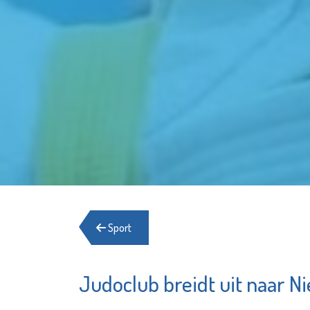
Sport
Judoclub breidt uit naar N
Stedelijk
Sch
Museum