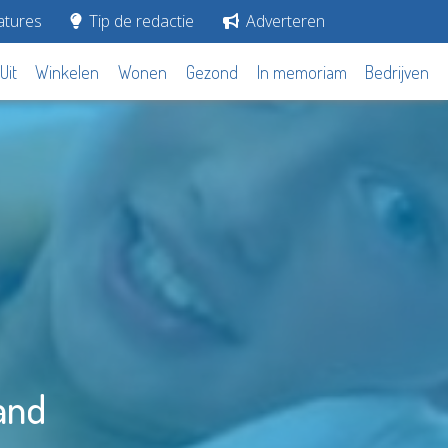
tures
Tip de redactie
Adverteren
Uit
Winkelen
Wonen
Gezond
In memoriam
Bedrijven
and