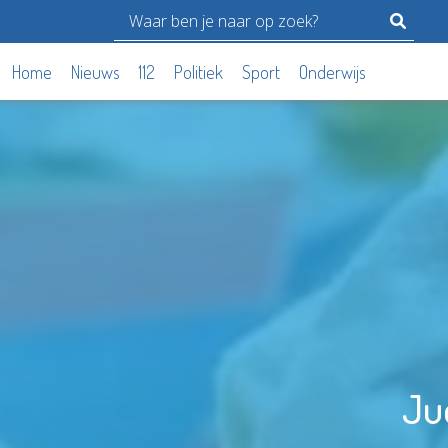
Home
Nieuws
112
Politiek
Sport
Onderwijs
Ju