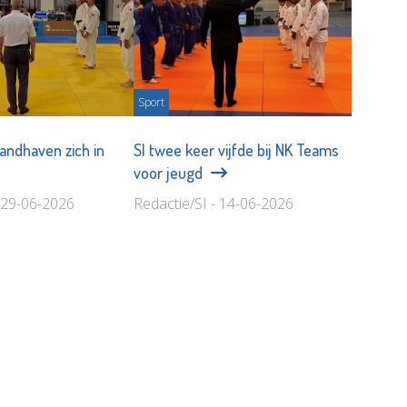
Sport
handhaven zich in
SI twee keer vijfde bij NK Teams
voor jeugd
- 29-06-2026
Redactie/SI - 14-06-2026