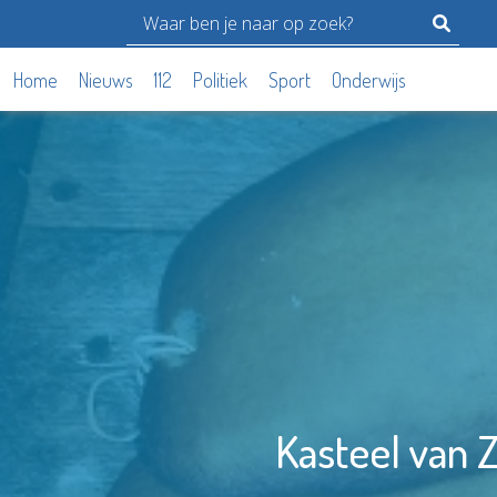
Home
Nieuws
112
Politiek
Sport
Onderwijs
Kasteel van 