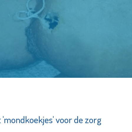
 'mondkoekjes' voor de zorg
Stichting Primo
Schiedam