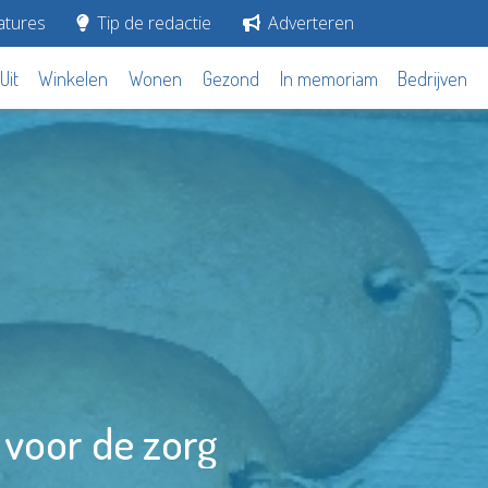
tures
Tip de redactie
Adverteren
Uit
Winkelen
Wonen
Gezond
In memoriam
Bedrijven
 voor de zorg