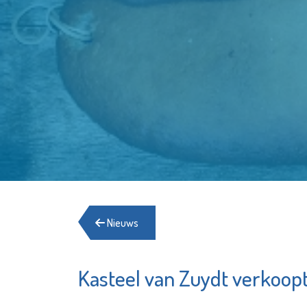
Nieuws
Kasteel van Zuydt verkoopt
Schuldhulpmaatje
Bekijk de pagina