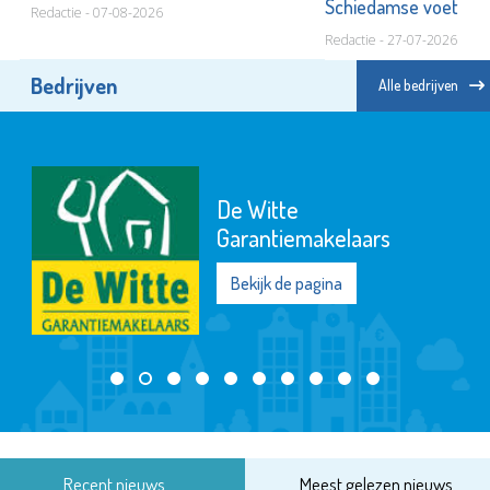
Schiedamse voet
Redactie - 07-08-2026
Redactie - 27-07-2026
Bedrijven
Alle bedrijven
De Witte
Garantiemakelaars
Bekijk de pagina
Recent nieuws
Meest gelezen nieuws