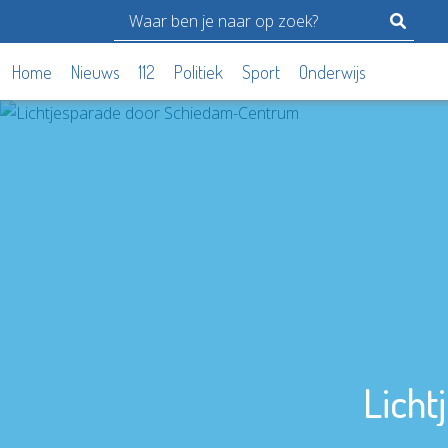
Home
Nieuws
112
Politiek
Sport
Onderwijs
Lich