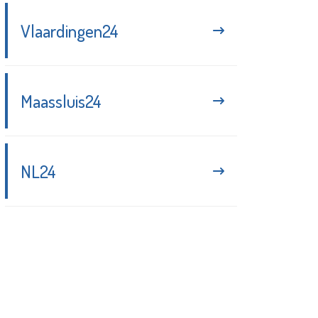
Vlaardingen24
Maassluis24
NL24
Blijf up-to-date