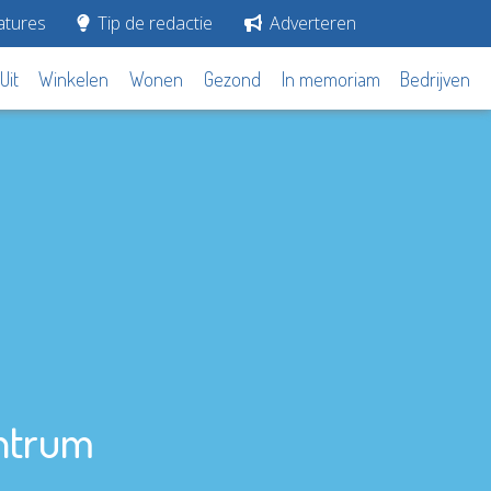
tures
Tip de redactie
Adverteren
Uit
Winkelen
Wonen
Gezond
In memoriam
Bedrijven
ntrum