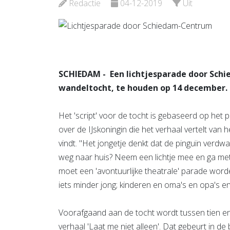
Redactie
04-12-2019
Uit
Bekijk de pagina
Bekijk d
SCHIEDAM - Een lichtjesparade door Sch
wandeltocht, te houden op 14 december.
Het 'script' voor de tocht is gebaseerd op het 
over de IJskoningin die het verhaal vertelt van 
vindt. "Het jongetje denkt dat de pinguïn verdwaa
weg naar huis? Neem een lichtje mee en ga met 
moet een 'avontuurlijke theatrale' parade word
iets minder jong; kinderen en oma's en opa's en
Voorafgaand aan de tocht wordt tussen tien en
verhaal 'Laat me niet alleen'. Dat gebeurt in de 