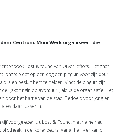
Bekijk de pagina
e pagina
iedam-Centrum. Mooi Werk organiseert die
prentenboek Lost & found van Oliver Jeffers. Het gaat
het jongetje dat op een dag een pinguïn voor zijn deur
ld is en besluit hem te helpen. Vindt de pinguïn zijn
de IJskoningin op avontuur", aldus de organisatie. Het
en door het hartje van de stad. Bedoeld voor jong en
 alles daar tussenin.
 vijf voorgelezen uit Lost & Found, met name het
bibliotheek in de Korenbeurs. Vanaf half vier kan bij