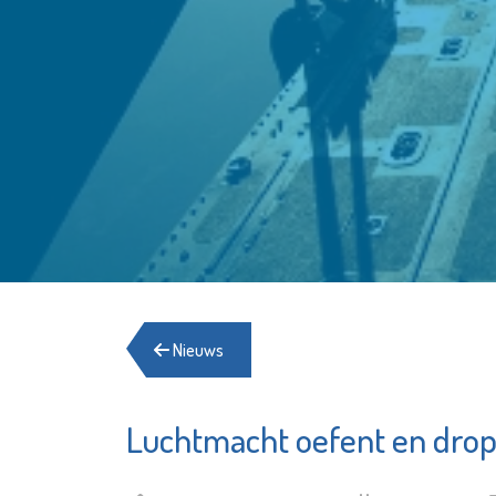
Nieuws
Luchtmacht oefent en dropt
Hospice de
Irado
Margriet