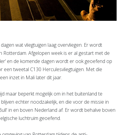
agen wat vliegtuigen laag overvliegen. Er wordt
 Rotterdam. Afgelopen week is er al gestart met de
ender’ en de komende dagen wordt er ook geoefend op
r een tweetal C130 Herculesvliegtuigen. Met die
n inzet in Mali later dit jaar.
jd maar beperkt mogelijk om in het buitenland te
lijven echter noodzakelijk, en die voor de missie in
ull' in en boven Nederland af. Er wordt behalve boven
Belgische luchtruim geoefend.
 omgeving van Rotterdam tijdens de anti-