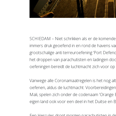
SCHIEDAM – Niet schrikken als er de komende d
immers druk geoefend in en rond de havens van
grootschalige anti terreuroefening ‘Port Def
het droppen van parachutisten en ladingen doo
oefeningen bereidt de luchtmacht zich voor op ee
Vanwege alle Coronamaatregelen is het nog alti
oefenen, aldus de luchtmacht. Voorbereidingen b
Mali, spelen zich onder de codenaam 'Orange B
eigen land ook voor een deel in het Duitse en 
Een Hercules dropt morgen parachutisten in de