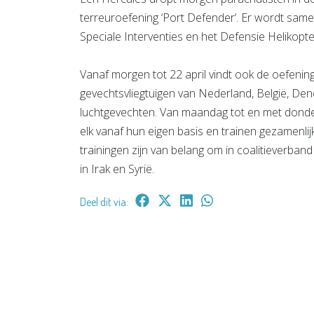
terreuroefening ‘Port Defender’. Er wordt same
Speciale Interventies en het Defensie Heliko
Vanaf morgen tot 22 april vindt ook de oefening 
gevechtsvliegtuigen van Nederland, België, De
luchtgevechten. Van maandag tot en met donder
elk vanaf hun eigen basis en trainen gezamen
trainingen zijn van belang om in coalitieverban
in Irak en Syrië.
Deel dit via: