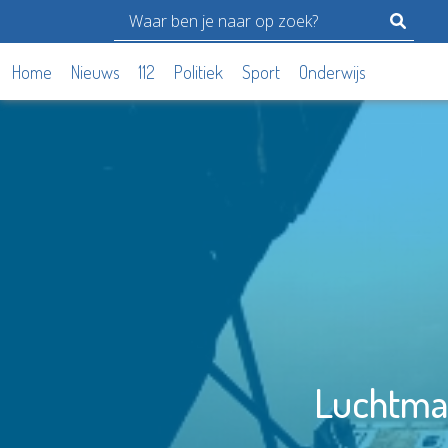
Home
Nieuws
112
Politiek
Sport
Onderwijs
Luchtmac