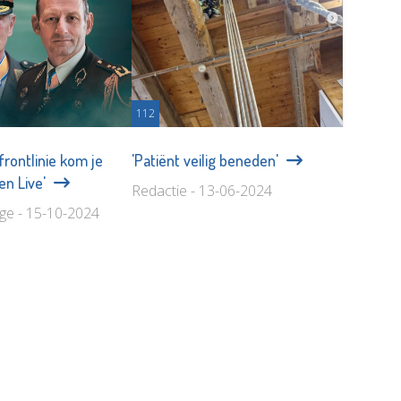
112
 frontlinie kom je
'Patiënt veilig beneden'
ren Live'
Redactie - 13-06-2024
age - 15-10-2024