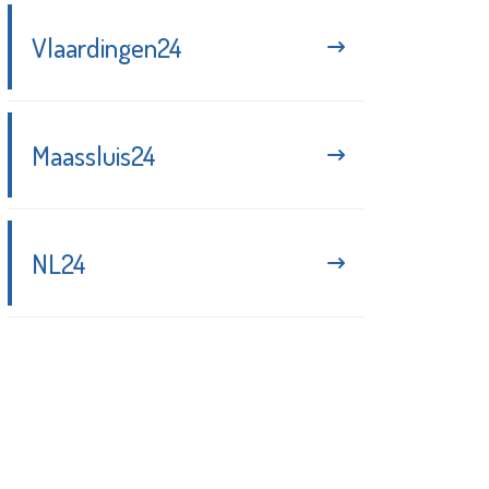
Vlaardingen24
Maassluis24
NL24
Blijf up-to-date