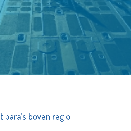
 para’s boven regio
Franciscus
Bekijk de pagina