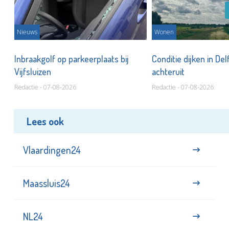
Nieuws
Wonen
Inbraakgolf op parkeerplaats bij
Conditie dijken in Del
Vijfsluizen
achteruit
Redactie - 07-08-2026
Redactie - 07-08-2026
Lees ook
Vlaardingen24
Maassluis24
NL24