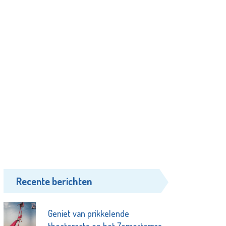
Recente berichten
Geniet van prikkelende
theateracts op het Zomerterras