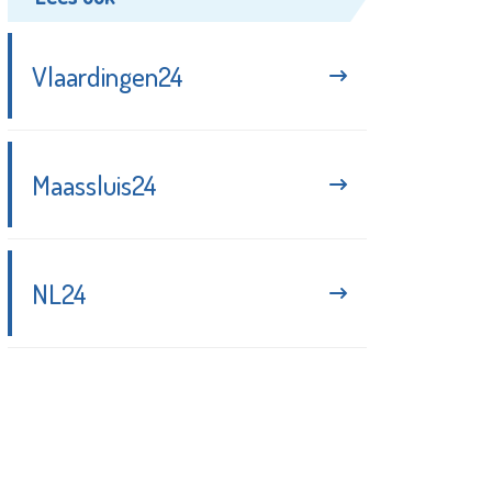
Vlaardingen24
Maassluis24
NL24
Blijf up-to-date