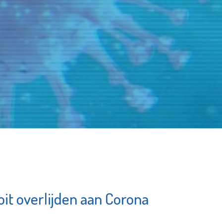
t overlijden aan Corona
Stedelijk
m
Museum
ngen