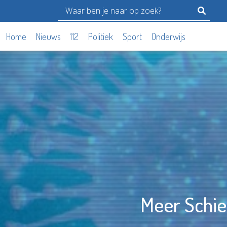
Home
Nieuws
112
Politiek
Sport
Onderwijs
Meer Schie