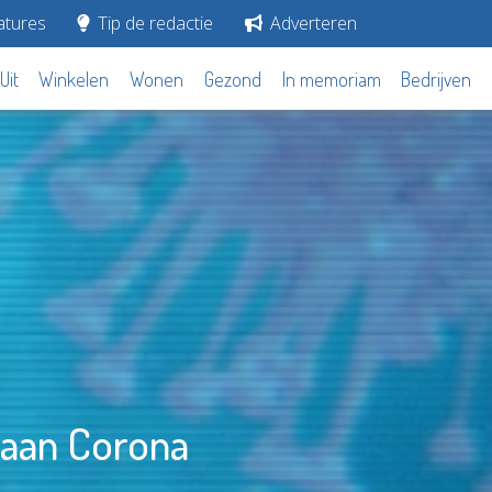
tures
Tip de redactie
Adverteren
Uit
Winkelen
Wonen
Gezond
In memoriam
Bedrijven
 aan Corona