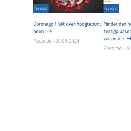
Gezond
Gezond
Coronagolf lijkt over hoogtepunt
Minder dan h
heen
zestigplusser
vaccinatie
Redactie - 20-08-2024
Redactie - 2