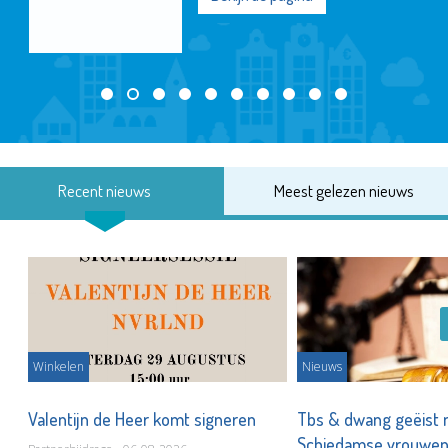
Recent nieuws
Meest gelezen nieuws
Winkelen
Nieuws
Valentijn de Heer komt signeren
Tbs & dwang geëist 
Schiedamse vrouwe