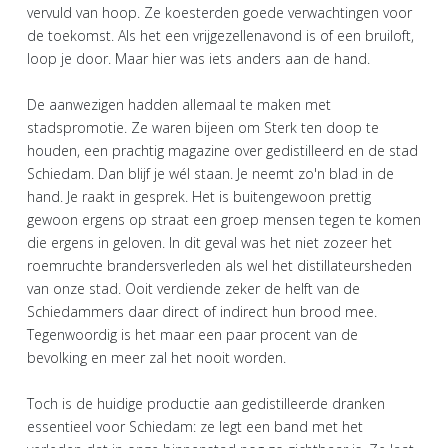
vervuld van hoop. Ze koesterden goede verwachtingen voor
de toekomst. Als het een vrijgezellenavond is of een bruiloft,
loop je door. Maar hier was iets anders aan de hand.
De aanwezigen hadden allemaal te maken met
stadspromotie. Ze waren bijeen om Sterk ten doop te
houden, een prachtig magazine over gedistilleerd en de stad
Schiedam. Dan blijf je wél staan. Je neemt zo'n blad in de
hand. Je raakt in gesprek. Het is buitengewoon prettig
gewoon ergens op straat een groep mensen tegen te komen
die ergens in geloven. In dit geval was het niet zozeer het
roemruchte brandersverleden als wel het distillateursheden
van onze stad. Ooit verdiende zeker de helft van de
Schiedammers daar direct of indirect hun brood mee.
Tegenwoordig is het maar een paar procent van de
bevolking en meer zal het nooit worden.
Toch is de huidige productie aan gedistilleerde dranken
essentieel voor Schiedam: ze legt een band met het