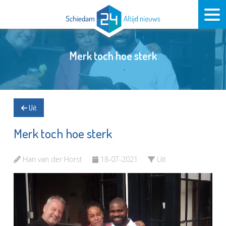
Merk toch hoe sterk
Uit
Merk toch hoe sterk
Han van der Horst
18-07-2021
Uit