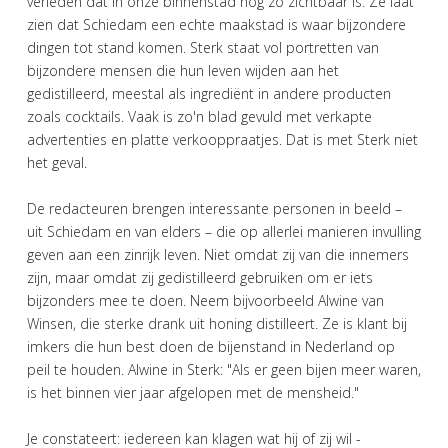
verleden dat in onze binnenstad nog zo zichtbaar is. Ze laat
zien dat Schiedam een echte maakstad is waar bijzondere
dingen tot stand komen. Sterk staat vol portretten van
bijzondere mensen die hun leven wijden aan het
gedistilleerd, meestal als ingrediënt in andere producten
zoals cocktails. Vaak is zo'n blad gevuld met verkapte
advertenties en platte verkooppraatjes. Dat is met Sterk niet
het geval.
De redacteuren brengen interessante personen in beeld –
uit Schiedam en van elders – die op allerlei manieren invulling
geven aan een zinrijk leven. Niet omdat zij van die innemers
zijn, maar omdat zij gedistilleerd gebruiken om er iets
bijzonders mee te doen. Neem bijvoorbeeld Alwine van
Winsen, die sterke drank uit honing distilleert. Ze is klant bij
imkers die hun best doen de bijenstand in Nederland op
peil te houden. Alwine in Sterk: "Als er geen bijen meer waren,
is het binnen vier jaar afgelopen met de mensheid."
Je constateert: iedereen kan klagen wat hij of zij wil -