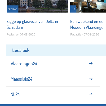
Nieuws
Uit
len
Ziggo op glasvezel van Delta in
Een weekend én een 
Schiedam
Museum Vlaardinge
Redactie - 07-08-2026
Redactie - 07-08-2026
Lees ook
Vlaardingen24
Maassluis24
NL24