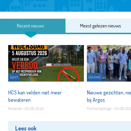
Recent nieuws
Meest gelezen nieuws
Sport
Gezond
HCS kan velden niet meer
Nieuwe gezichten, ni
bewateren
bij Argos
Redactie - 05-08-2026
Partnerbijdrage - 05-08-20
Lees ook