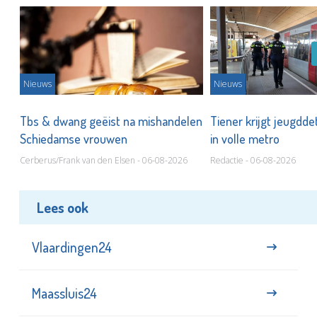
Nieuws
Nieuws
Tbs & dwang geëist na mishandelen
Tiener krijgt jeugdde
Schiedamse vrouwen
in volle metro
Cerberus/Frank van den Elsen - 06-08-2026
Redactie - 06-08-2026
Lees ook
Vlaardingen24
Maassluis24