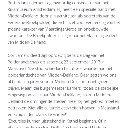
Rotterdam is Jeroen tegenwoordig conservator van het
Rijksmuseum Amsterdam. Hij heeft een speciale band met
Midden-Delfland door zijn activiteiten als secretaris van de
Federatie Broekpolder, die zich inzet voor versterking van het
groene karakter van Vlaardings vierde en onbebouwde
kwadrant. De Broekpolder is zeg maar het Vlaardingse deel
van Midden-Delfland.
Cor Lamers deed zijn oproep tijdens de Dag van het
Polderlandschap op zaterdag 23 september 2017 in
Maasland. “De stad Schiedam hecht veel waarde aan het
polderlandschap van Midden-Delfland. Daar zetten we ons
al tientallen jaren voor in. Midden-Delfland moet groen
blijven. Maar”, zei burgemeester Lamers, “zoals de stedelijke
omgeving omziet naar Midden-Delfland, zo zou Midden-
Delfland de omringende steden meer bij het gebied moeten
betrekken. Niet alle culturele activiteiten hoeven in Maasland
en Schipluiden plaats te vinden!”
“Excursies kunnen uitstekend in Kethel beginnen. Of in
Vlaardingen, Maassluis, Delft. De steden rond Midden-