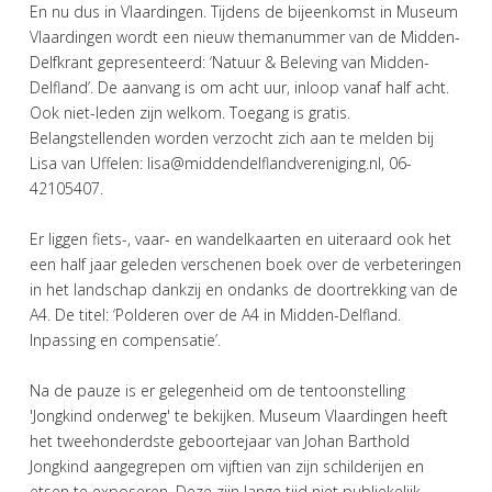
En nu dus in Vlaardingen. Tijdens de bijeenkomst in Museum
Vlaardingen wordt een nieuw themanummer van de Midden-
Delfkrant gepresenteerd: ‘Natuur & Beleving van Midden-
Delfland’. De aanvang is om acht uur, inloop vanaf half acht.
Ook niet-leden zijn welkom. Toegang is gratis.
Belangstellenden worden verzocht zich aan te melden bij
Lisa van Uffelen: lisa@middendelflandvereniging.nl, 06-
42105407.
Er liggen fiets-, vaar- en wandelkaarten en uiteraard ook het
een half jaar geleden verschenen boek over de verbeteringen
in het landschap dankzij en ondanks de doortrekking van de
A4. De titel: ‘Polderen over de A4 in Midden-Delfland.
Inpassing en compensatie’.
Na de pauze is er gelegenheid om de tentoonstelling
'Jongkind onderweg' te bekijken. Museum Vlaardingen heeft
het tweehonderdste geboortejaar van Johan Barthold
Jongkind aangegrepen om vijftien van zijn schilderijen en
etsen te exposeren. Deze zijn lange tijd niet publiekelijk