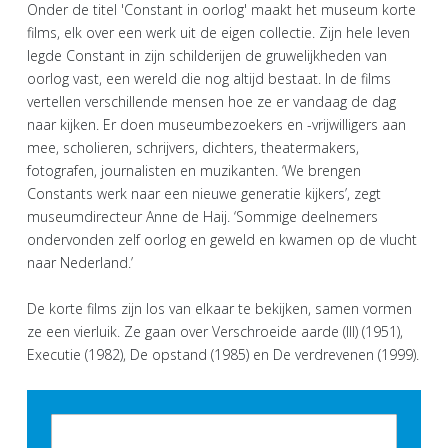
Onder de titel 'Constant in oorlog' maakt het museum korte
films, elk over een werk uit de eigen collectie. Zijn hele leven
legde Constant in zijn schilderijen de gruwelijkheden van
oorlog vast, een wereld die nog altijd bestaat. In de films
vertellen verschillende mensen hoe ze er vandaag de dag
naar kijken. Er doen museumbezoekers en -vrijwilligers aan
mee, scholieren, schrijvers, dichters, theatermakers,
fotografen, journalisten en muzikanten. ‘We brengen
Constants werk naar een nieuwe generatie kijkers’, zegt
museumdirecteur Anne de Haij. ‘Sommige deelnemers
ondervonden zelf oorlog en geweld en kwamen op de vlucht
naar Nederland.’
De korte films zijn los van elkaar te bekijken, samen vormen
ze een vierluik. Ze gaan over Verschroeide aarde (III) (1951),
Executie (1982), De opstand (1985) en De verdrevenen (1999).