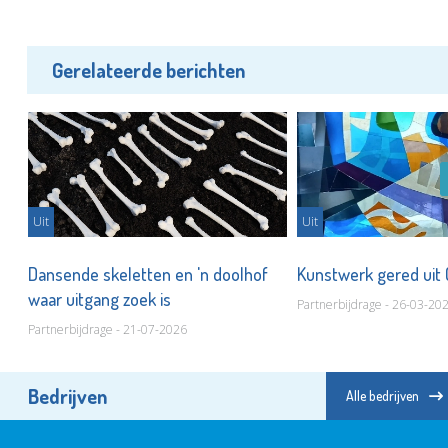
Gerelateerde berichten
Uit
Uit
Dansende skeletten en 'n doolhof
Kunstwerk gered ui
waar uitgang zoek is
Partnerbijdrage - 26-03-20
Partnerbijdrage - 21-07-2026
Bedrijven
Alle bedrijven