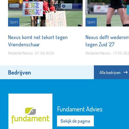
Sport
Sport
jd'
Nexus komt net tekort tegen
Nexus delft wederom
Vriendenschaar
tegen Zuid ’27
Redactie/Nexus - 01-06-2026
Redactie/Nexus - 17-05-20
Bedrijven
Alle bedrijven
Fundament Advies
Bekijk de pagina