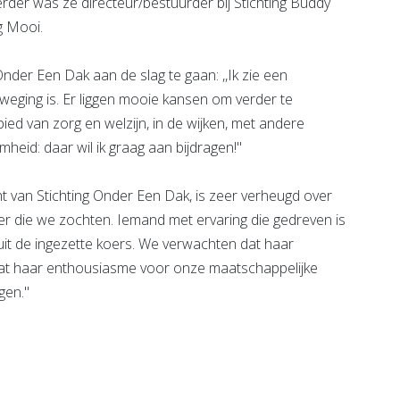
erder was ze directeur/bestuurder bij Stichting Buddy
g Mooi.
 Onder Een Dak aan de slag te gaan: ,,Ik zie een
eweging is. Er liggen mooie kansen om verder te
ed van zorg en welzijn, in de wijken, met andere
eid: daar wil ik graag aan bijdragen!''
t van Stichting Onder Een Dak, is zeer verheugd over
der die we zochten. Iemand met ervaring die gedreven is
uit de ingezette koers. We verwachten dat haar
at haar enthousiasme voor onze maatschappelijke
en.''