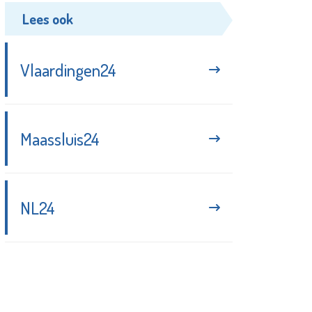
Lees ook
Vlaardingen24
Maassluis24
NL24
Blijf up-to-date