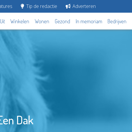
tures
Tip de redactie
Adverteren
Uit
Winkelen
Wonen
Gezond
In memoriam
Bedrijven
Een Dak