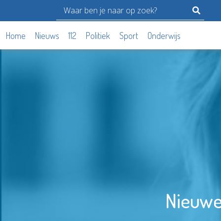
Home
Nieuws
112
Politiek
Sport
Onderwijs
Nieuwe