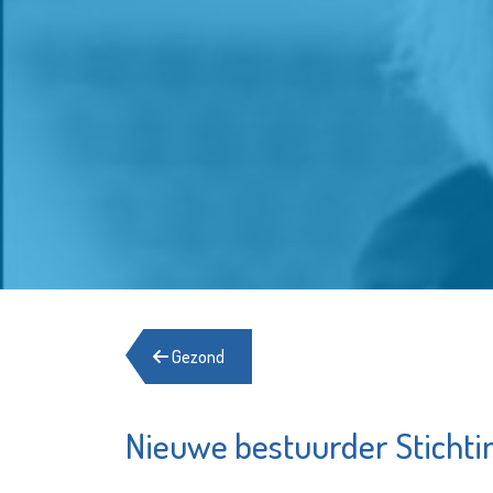
Gezond
Nieuwe bestuurder Stichti
De Maat
Stadsgehoorzaal
Depart
Vlaardingen