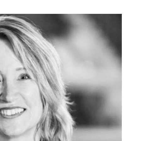
eg-
Bekijk de pagina
e pagina