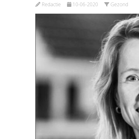
Waterw
Redactie
10-06-2020
Gezond
Bekijk de pagina
Noord
Bekijk d