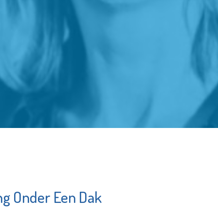
ng Onder Een Dak
schappij
Stichting Primo
ement
Schiedam