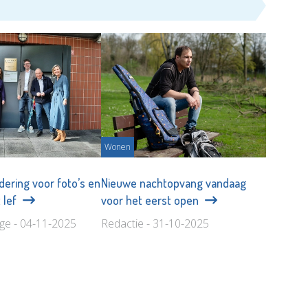
Wonen
ering voor foto’s en
Nieuwe nachtopvang vandaag
 lef
voor het eerst open
age - 04-11-2025
Redactie - 31-10-2025