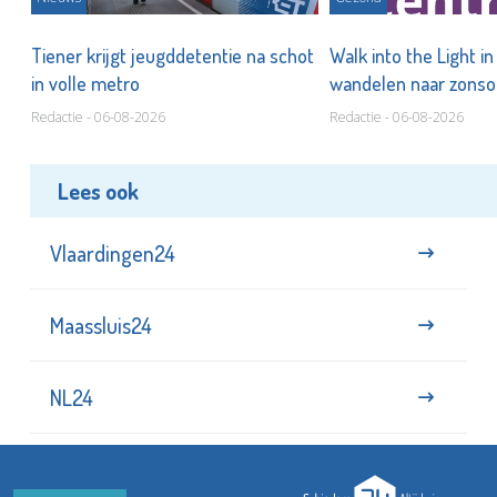
Tiener krijgt jeugddetentie na schot
Walk into the Light i
in volle metro
wandelen naar zonso
te staan bij suïcide
Redactie - 06-08-2026
Redactie - 06-08-2026
Lees ook
Vlaardingen24
Maassluis24
NL24