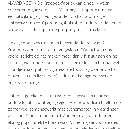
VLAARDINGEN - De Kroepoekfabriek kan eindelijk weer
concerten organiseren. Het Vlaardingse poppodium heeft
een uitwijkmogelijkheid gevonden op het voormalige
Unilever-complex. Op zondag 4 oktober vindt daar de eerste
show plaats: de Popronde pre-party met Cirrus Minor.
De afgelopen zes maanden bleven de deuren van De
Kroepoekfabriek min of meer gesloten. “We hebben ons
vooral gericht op het maken meer dan vijftig uur aan online
content, waaronder livestreams. Uiteindelijk mocht daar wel
mondjesmaat publiek bij, maar de focus lag daarbij op het
maken van een livestream”, aldus marketingmedewerker
Puck Steenbergen.
Dat er uitgerekend nu kan worden uitgeweken naar een
andere locatie komt erg gelegen. Het poppodium heeft in de
zomer veel samengewerkt met evenementen in Vlaardingen
zoals het Stadsstrand en het Zomerterras, waardoor er
alsnog popmuziek te horen was. Nu het najaar voor de deur
staat wordt de buitenlucht een steeds minder aantrekkelijke