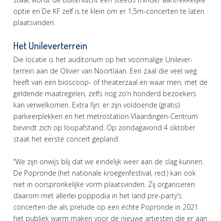
optie en De KF zelf is te klein om er 1,5m-concerten te laten
plaatsvinden.
Het Unileverterrein
Die locatie is het auditorium op het voormalige Unilever-
terrein aan de Olivier van Noortlaan. Een zaal die veel weg
heeft van een bioscoop- of theaterzaal en waar men, met de
geldende maatregelen, zelfs nog zo’n honderd bezoekers
kan verwelkomen. Extra fijn: er zijn voldoende (gratis)
parkeerplekken en het metrostation Vlaardingen-Centrum
bevindt zich op loopafstand. Op zondagavond 4 oktober
staat het eerste concert gepland.
“We zijn onwijs blij dat we eindelijk weer aan de slag kunnen.
De Popronde (het nationale kroegenfestival, red.) kan ook
niet in oorspronkelijke vorm plaatsvinden. Zij organiseren
daarom met allerlei poppodia in het land pre-party’s:
concerten die als prelude op een échte Popronde in 2021
het publiek warm maken voor de nieuwe artiesten die er aan