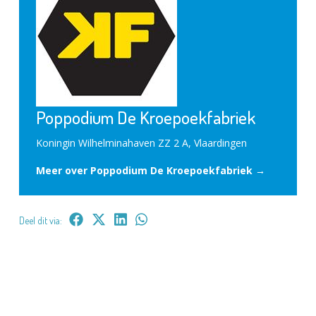
Poppodium De Kroepoekfabriek
Koningin Wilhelminahaven ZZ 2 A, Vlaardingen
Meer over Poppodium De Kroepoekfabriek →
Deel dit via: