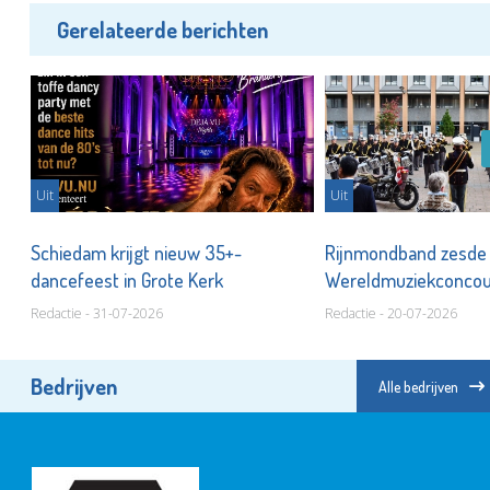
Gerelateerde berichten
Uit
Uit
Schiedam krijgt nieuw 35+-
Rijnmondband zesde
dancefeest in Grote Kerk
Wereldmuziekconco
Redactie - 31-07-2026
Redactie - 20-07-2026
Bedrijven
Alle bedrijven