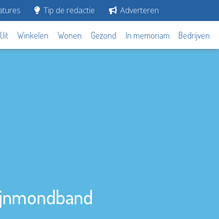
tures
Tip de redactie
Adverteren
Uit
Winkelen
Wonen
Gezond
In memoriam
Bedrijven
 Rijnmondband