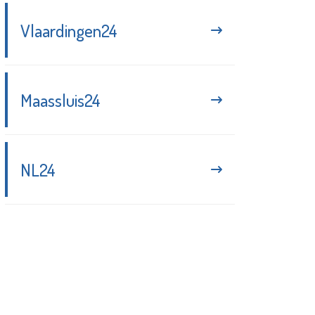
Vlaardingen24
Maassluis24
NL24
Blijf up-to-date