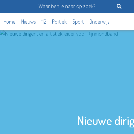
Home
Nieuws
112
Politiek
Sport
Onderwijs
Nieuwe dirig