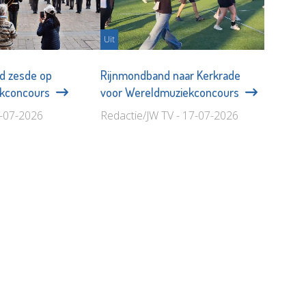
Uit
d zesde op
Rijnmondband naar Kerkrade
ekconcours
voor Wereldmuziekconcours
0-07-2026
Redactie/JW TV - 17-07-2026