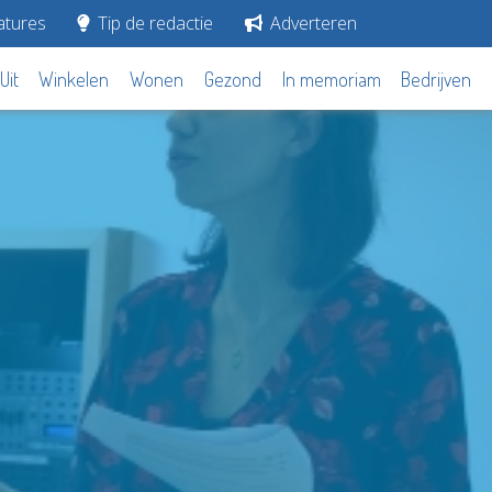
tures
Tip de redactie
Adverteren
Uit
Winkelen
Wonen
Gezond
In memoriam
Bedrijven