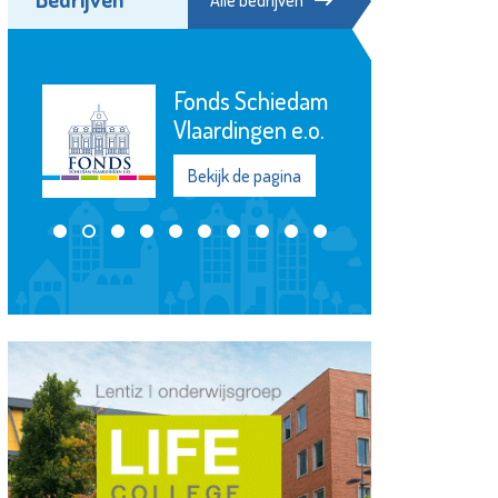
De Maatschappij
Departement
Waterweg-
Noord
Bekijk de pagina