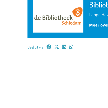
Bibli
Lange Hav
Meer ove
Deel dit via: