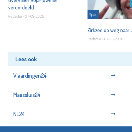
Overvaller Voja-juwelier
veroordeeld
Sport
Redactie - 07-08-2026
Zirkzee op weg naar
Redactie - 07-08-2026
Lees ook
Vlaardingen24
Maassluis24
NL24