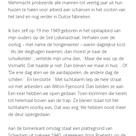
Wehrmacht probeerde alle mannen tot veertig jaar uit hun
huizen te halen voor arbeid aan schansen in het oosten van
het land en nog verder in Duitse fabrieken.
Ik ben zelf op 19 mei 1949 geboren in het opklapbed van
mijn ouders op de Sint Liduinastraat. Verhalen over de
oorlog – met name de hongerwinter – waren dagelijkse kost.
¨Als die vliegtuigen kwamen, dan moest je naar de
schuilkelder¨, vertelde mijn oma dan, ¨Maar die was op de
Vismarkt. Dat haalde je niet. Dan bleven we maar in huis¨. Of:
“De ene dag aten we de aardappelen, de andere dag de
schillen¨. En tenslotte: ¨Met luchtalarm liep de hele straat
vol met arbeiders van Wilton-Fijenoord. Dan belden ze aan.
Een keer hebben we open gedaan. Toen klommen die kerels
tot helemaal boven aan de trap. Ze bleven staan tot het
luchtalarm voorbij was. Dat was eng. We hebben nooit meer
de deur opengedaan.¨
Aan de binnenkant omslag staat een plattegrond van
Schiedam uit pakweg 1940, uitgegeven door Roelants op de