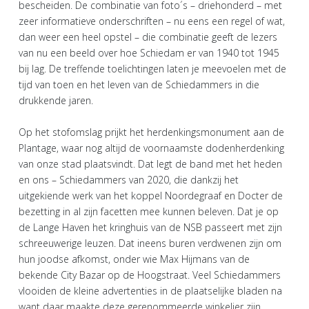
bescheiden. De combinatie van foto´s – driehonderd – met
zeer informatieve onderschriften – nu eens een regel of wat,
dan weer een heel opstel – die combinatie geeft de lezers
van nu een beeld over hoe Schiedam er van 1940 tot 1945
bij lag. De treffende toelichtingen laten je meevoelen met de
tijd van toen en het leven van de Schiedammers in die
drukkende jaren.
Op het stofomslag prijkt het herdenkingsmonument aan de
Plantage, waar nog altijd de voornaamste dodenherdenking
van onze stad plaatsvindt. Dat legt de band met het heden
en ons – Schiedammers van 2020, die dankzij het
uitgekiende werk van het koppel Noordegraaf en Docter de
bezetting in al zijn facetten mee kunnen beleven. Dat je op
de Lange Haven het kringhuis van de NSB passeert met zijn
schreeuwerige leuzen. Dat ineens buren verdwenen zijn om
hun joodse afkomst, onder wie Max Hijmans van de
bekende City Bazar op de Hoogstraat. Veel Schiedammers
vlooiden de kleine advertenties in de plaatselijke bladen na
want daar maakte deze gerenommeerde winkelier zijn