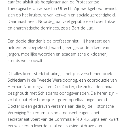
carrière afsluit als hoogleraar aan de Protestantse
Theologische Universiteit in Utrecht. Zijn werkgebied bevindt
zich op het kruispunt van kerk-zijn en sociale gerechtigheid.
Daarnaast heeft Noordegraaf veel gepubliceerd over linkse
en anarchistische dominees, zoals Bart de Ligt.
Een dooie diender is de professor niet. Hij hanteert een
heldere en soepele stijl waarbij een gezonde afkeer van
jargon, moeilijke woorden en academische dikdoenerij
steeds weer opvalt.
Dit alles komt sterk tot uiting in het pas verschenen boek
Schiedam in de Tweede Wereldoorlog, een coproductie van
Herman Noordegraaf en Dirk Docter, die zich al decennia
bezighoudt met Schiedams oorlogsverleden. De heren zijn –
zo blijkt uit elke bladzijde – goed op elkaar ingespeeld.
Docter is een gedreven verzamelaar, die bij de Historische
Vereniging Schiedam al sinds mensenheugenis het
secretariaat voert van de Commissie ´40-´45. Bijna een kwart
eeuw geleden leverde hij al een stevige bijdrage aan