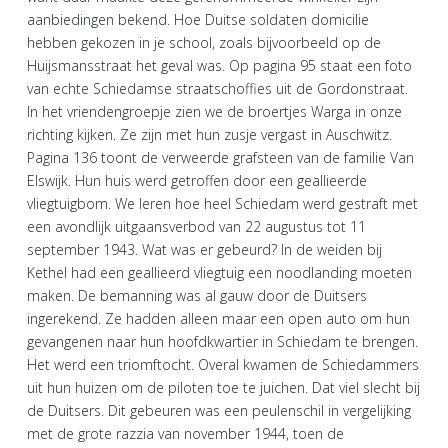
aanbiedingen bekend. Hoe Duitse soldaten domicilie
hebben gekozen in je school, zoals bijvoorbeeld op de
Huijsmansstraat het geval was. Op pagina 95 staat een foto
van echte Schiedamse straatschoffies uit de Gordonstraat.
In het vriendengroepje zien we de broertjes Warga in onze
richting kijken. Ze zijn met hun zusje vergast in Auschwitz.
Pagina 136 toont de verweerde grafsteen van de familie Van
Elswijk. Hun huis werd getroffen door een geallieerde
vliegtuigbom. We leren hoe heel Schiedam werd gestraft met
een avondlijk uitgaansverbod van 22 augustus tot 11
september 1943. Wat was er gebeurd? In de weiden bij
Kethel had een geallieerd vliegtuig een noodlanding moeten
maken. De bemanning was al gauw door de Duitsers
ingerekend. Ze hadden alleen maar een open auto om hun
gevangenen naar hun hoofdkwartier in Schiedam te brengen.
Het werd een triomftocht. Overal kwamen de Schiedammers
uit hun huizen om de piloten toe te juichen. Dat viel slecht bij
de Duitsers. Dit gebeuren was een peulenschil in vergelijking
met de grote razzia van november 1944, toen de