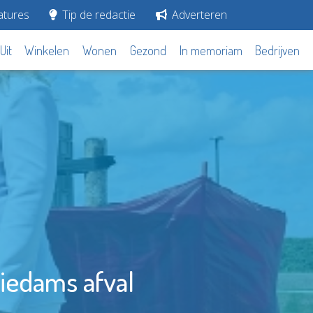
tures
Tip de redactie
Adverteren
Uit
Winkelen
Wonen
Gezond
In memoriam
Bedrijven
iedams afval