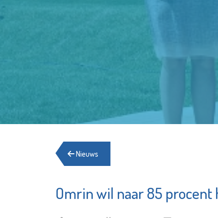
Nieuws
Omrin wil naar 85 procent
Schuldhulpmaatje
St.-
Bekijk de pagina