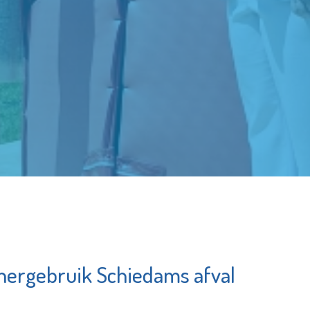
 hergebruik Schiedams afval
Matrice
Jozefmavo
Uitvaartbegeleidi