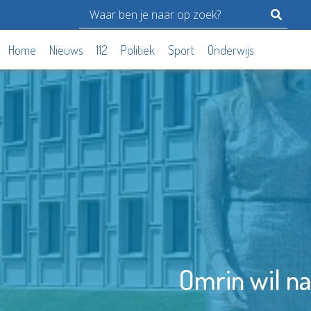
Home
Nieuws
112
Politiek
Sport
Onderwijs
Omrin wil n