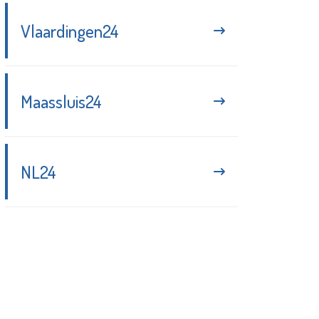
Vlaardingen24
Maassluis24
NL24
Blijf up-to-date