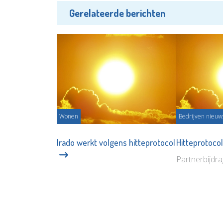
Gerelateerde berichten
Wonen
Bedrijven nieuw
Irado werkt volgens hitteprotocol
Hitteprotocol
Partnerbijdr
Partnerbijdrage - 03-08-2026