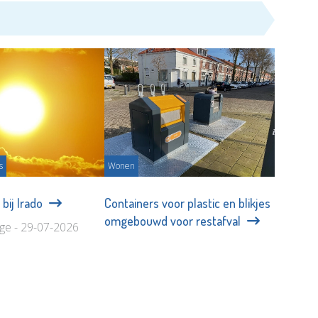
s
Wonen
 bij Irado
Containers voor plastic en blikjes
omgebouwd voor restafval
age - 29-07-2026
Partnerbijdrage - 18-06-2026