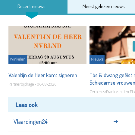
Recent nieuws
Meest gelezen nieuws
Winkelen
Nieuws
Valentijn de Heer komt signeren
Tbs & dwang geëist 
Schiedamse vrouwe
Partnerbijdrage - 06-08-2026
Cerberus/Frank van den Els
Lees ook
Vlaardingen24