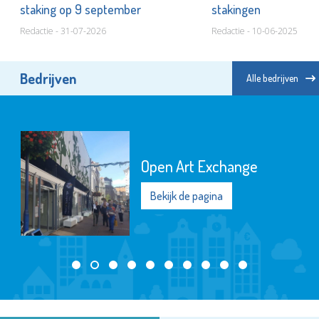
staking op 9 september
stakingen
Redactie - 31-07-2026
Redactie - 10-06-2025
Bedrijven
Alle bedrijven
Open Art Exchange
Bekijk de pagina