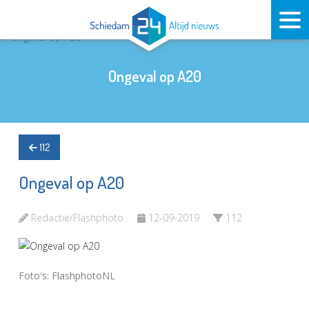
Ongeval op A20
112
Ongeval op A20
Redactie/Flashphoto
12-09-2019
112
Foto's: FlashphotoNL