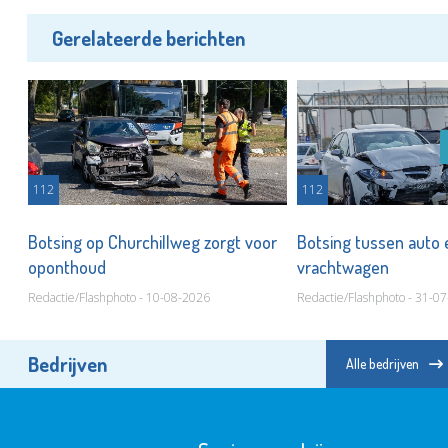
Gerelateerde berichten
112
112
Botsing op Churchillweg zorgt voor
Botsing tussen auto 
oponthoud
vrachtwagen
Redactie/Flashphoto - 10-08-2026
Redactie/Flashphoto - 31-0
Bedrijven
Alle bedrijven