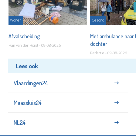
Wonen
Gezond
Afvalscheiding
Met ambulance naar 
dochter
Han van der Horst - 09-08-2026
Redactie - 09-08-2026
Lees ook
Vlaardingen24
Maassluis24
NL24