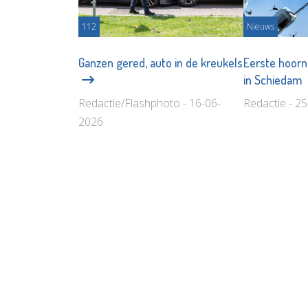
112
Nieuws
Ganzen gered, auto in de kreukels
Eerste hoorn
in Schiedam
Redactie/Flashphoto - 16-06-
Redactie - 2
2026