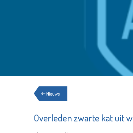
Nieuws
Overleden zwarte kat uit w
Franciscus
Stichtin
Elckerly
Bekijk de pagina