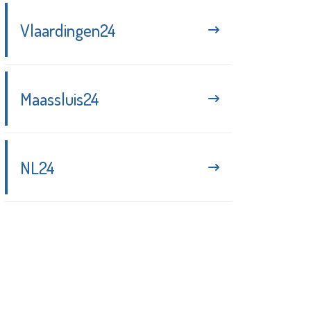
Vlaardingen24
Maassluis24
NL24
Blijf up-to-date