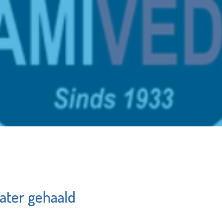
ater gehaald
Schiedam
g
Waterklaar
c