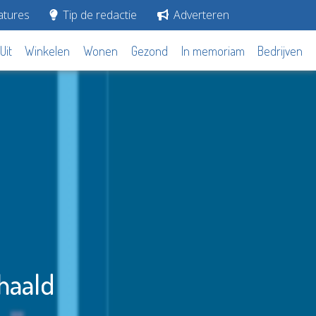
tures
Tip de redactie
Adverteren
Uit
Winkelen
Wonen
Gezond
In memoriam
Bedrijven
haald