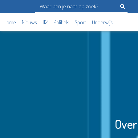
Home
Nieuws
112
Politiek
Sport
Onderwijs
Over