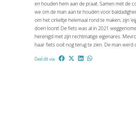
en houden hem aan de praat. Samen met de col
we om de man aan te houden voor baldadigheid 
om het cirkeltje helemaal rond te maken; zijn ‘ei
doen loont! De fiets was al in 2021 weggenomen 
herenigd met zijn rechtmatige eigenares. Mev
haar fiets ooit nog terug te zien. De man wer
Deel dit via: