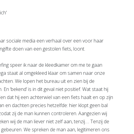
Bekijk de pagina
e pagina
ar sociale media een verhaal over een voor haar
gifte doen van een gestolen fiets, loont.
riefing speer ik naar de kleedkamer om me te gaan
llega staat al omgekleed klaar om samen naar onze
achten. We lopen het bureau uit en zien bij de
n ‘bekend’ is in dit geval niet positief. Wat staat hij
en dat hij een achterwiel van een fiets haalt en op zijn
 aan en dachten precies hetzelfde: hier klopt geen bal
, zodat zij de man kunnen controleren. Aangezien wij
n wij de man liever niet zelf aan, tenzij…. Tenzij de
iet gebeuren. We spreken de man aan, legitimeren ons