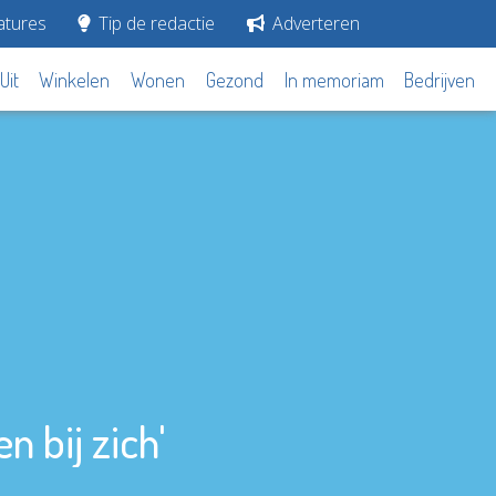
tures
Tip de redactie
Adverteren
Uit
Winkelen
Wonen
Gezond
In memoriam
Bedrijven
 bij zich'