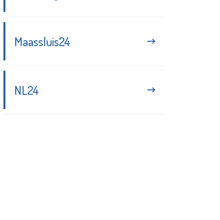
Maassluis24
NL24
Blijf up-to-date