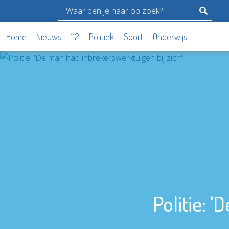
Home
Nieuws
112
Politiek
Sport
Onderwijs
Politie: 