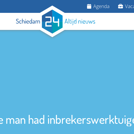
Agenda
Vaca
'De man had inbrekerswerktuigen