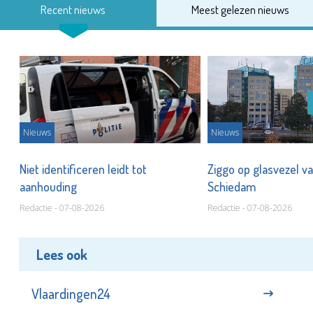
Recent nieuws
Meest gelezen nieuws
Nieuws
Nieuws
Niet identificeren leidt tot
Ziggo op glasvezel va
aanhouding
Schiedam
Redactie - 07-08-2026
Redactie - 07-08-2026
Lees ook
Vlaardingen24