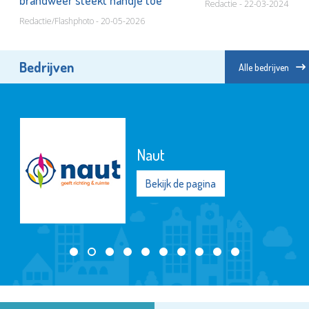
brandweer steekt handje toe
Redactie - 22-03-2024
Redactie/Flashphoto - 20-05-2026
Bedrijven
Alle bedrijven
Naut
Bekijk de pagina