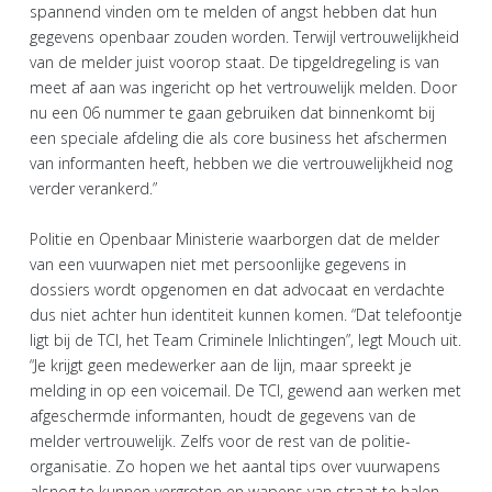
spannend vinden om te melden of angst hebben dat hun
gegevens openbaar zouden worden. Terwijl vertrouwelijkheid
van de melder juist voorop staat. De tipgeldregeling is van
meet af aan was ingericht op het vertrouwelijk melden. Door
nu een 06 nummer te gaan gebruiken dat binnenkomt bij
een speciale afdeling die als core business het afschermen
van informanten heeft, hebben we die vertrouwelijkheid nog
verder verankerd.”
Politie en Openbaar Ministerie waarborgen dat de melder
van een vuurwapen niet met persoonlijke gegevens in
dossiers wordt opgenomen en dat advocaat en verdachte
dus niet achter hun identiteit kunnen komen. “Dat telefoontje
ligt bij de TCI, het Team Criminele Inlichtingen”, legt Mouch uit.
“Je krijgt geen medewerker aan de lijn, maar spreekt je
melding in op een voicemail. De TCI, gewend aan werken met
afgeschermde informanten, houdt de gegevens van de
melder vertrouwelijk. Zelfs voor de rest van de politie-
organisatie. Zo hopen we het aantal tips over vuurwapens
alsnog te kunnen vergroten en wapens van straat te halen,