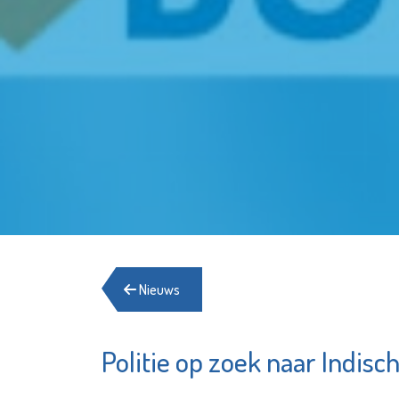
Nieuws
Politie op zoek naar Indis
Herberg
Minters
Schied