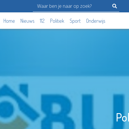
Home
Nieuws
112
Politiek
Sport
Onderwijs
Pol