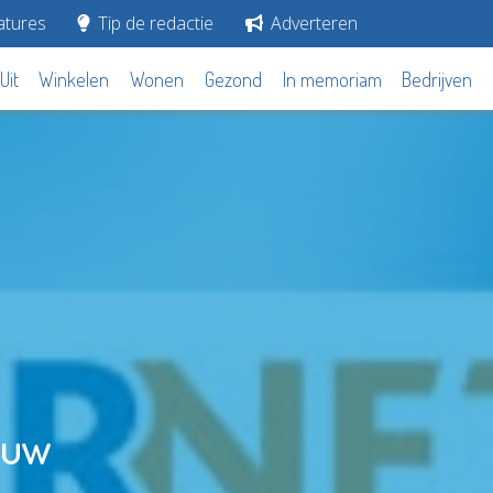
tures
Tip de redactie
Adverteren
Uit
Winkelen
Wonen
Gezond
In memoriam
Bedrijven
rouw