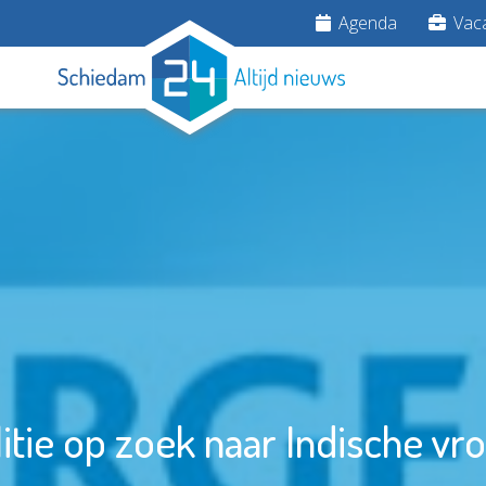
Agenda
Vaca
itie op zoek naar Indische v