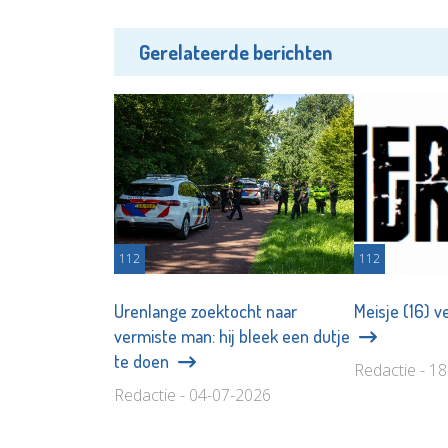
Gerelateerde berichten
112
112
Urenlange zoektocht naar
Meisje (16) v
vermiste man: hij bleek een dutje
te doen
Redactie - 1
Redactie - 04-07-2026