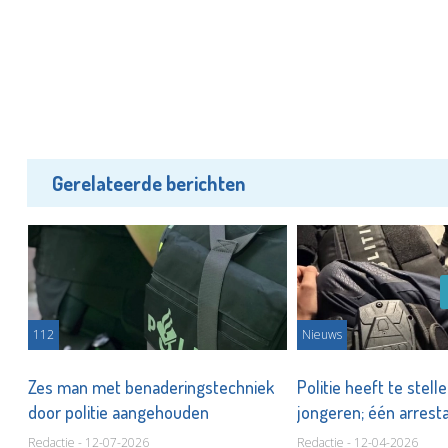
Gerelateerde berichten
112
Nieuws
Zes man met benaderingstechniek
Politie heeft te stell
door politie aangehouden
jongeren; één arrest
Redactie - 12-07-2026
Redactie - 12-04-2026