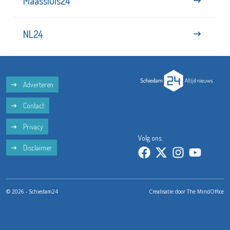
Maassluis24
NL24
Adverteren
Contact
Privacy
Volg ons:
Disclaimer
© 2026 - Schiedam24
Crealisatie door
The MindOffice