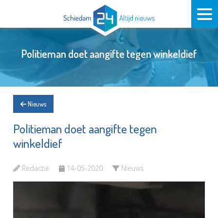
Politieman doet aangifte tegen winkeldief
Nieuws
Politieman doet aangifte tegen
winkeldief
Redactie
14-05-2020
Nieuws