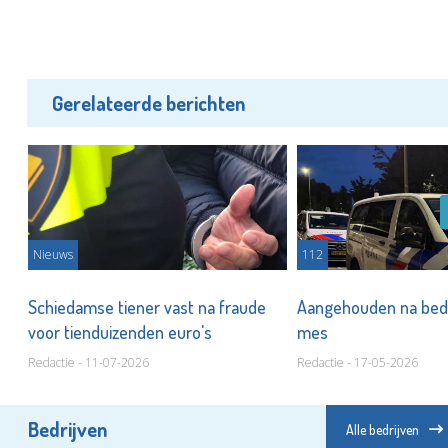
Gerelateerde berichten
Nieuws
112
Schiedamse tiener vast na fraude
Aangehouden na bed
voor tienduizenden euro's
mes
Redactie - 11-07-2026
Redactie - 17-05-2026
Bedrijven
Alle bedrijven