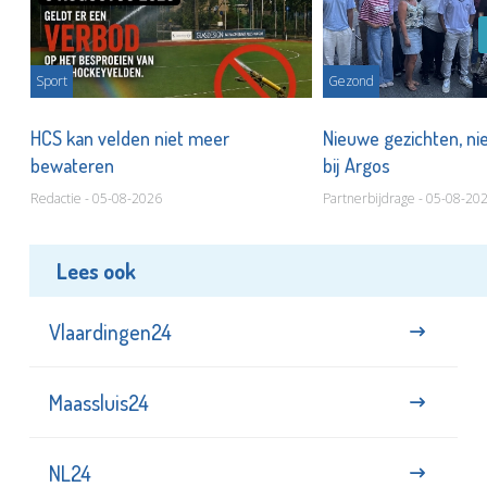
Sport
Gezond
HCS kan velden niet meer
Nieuwe gezichten, ni
bewateren
bij Argos
Redactie - 05-08-2026
Partnerbijdrage - 05-08-20
Lees ook
Vlaardingen24
Maassluis24
NL24