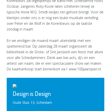
Korenbeurs zal tegelijkertijd de band met Schiedamse roots
Ocobar, zangeres Ricky Koole laten schitteren terwijl ze
typische Annie M.G. Smidt-liedjes ten gehore brengt. Voor de
kleintjes onder ons is er nog een leuke muzikale vertelling
over Peter en de Wolf in de Korenbeurs op de laatste
zondag in maart.
En we eindigen de maand maart uiteindelijk met een
spetterend bal. Op zaterdag 28 maart organiseert de
bibliotheek in de Grote- of Sint Janskerk een feest met allure
voor alle Schiedammers. Denk aan live-acts, dj’s en een
artiest van naam, die er een spectaculaire show van maken.
De kaartverkoop start binnenkort via I: www.100jaaropen.nl.
Design is Design
Oude Sluis 13, Schiedam