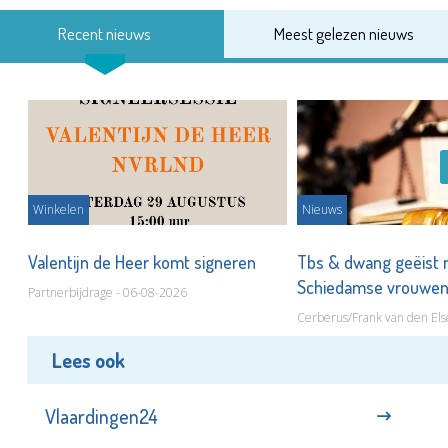
Recent nieuws
Meest gelezen nieuws
Winkelen
Nieuws
Valentijn de Heer komt signeren
Tbs & dwang geëist 
Schiedamse vrouwe
Partnerbijdrage - 06-08-2026
Cerberus/Frank van den Els
Lees ook
Vlaardingen24