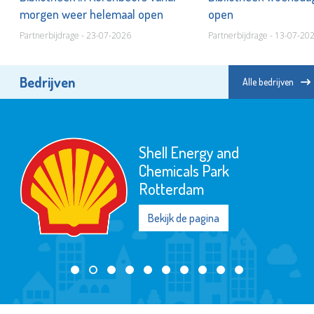
morgen weer helemaal open
open
Partnerbijdrage - 23-07-2026
Partnerbijdrage - 13-07-20
Bedrijven
Alle bedrijven
Shell Energy and
Chemicals Park
Rotterdam
Bekijk de pagina