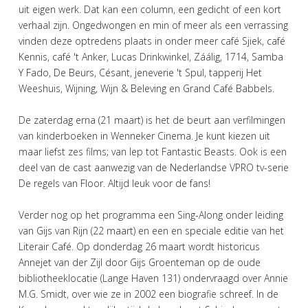
uit eigen werk. Dat kan een column, een gedicht of een kort
verhaal zijn. Ongedwongen en min of meer als een verrassing
vinden deze optredens plaats in onder meer café Sjiek, café
Kennis, café 't Anker, Lucas Drinkwinkel, Záálig, 1714, Samba
Y Fado, De Beurs, Césant, jeneverie 't Spul, tapperij Het
Weeshuis, Wijning, Wijn & Beleving en Grand Café Babbels.
De zaterdag erna (21 maart) is het de beurt aan verfilmingen
van kinderboeken in Wenneker Cinema. Je kunt kiezen uit
maar liefst zes films; van Iep tot Fantastic Beasts. Ook is een
deel van de cast aanwezig van de Nederlandse VPRO tv-serie
De regels van Floor. Altijd leuk voor de fans!
Verder nog op het programma een Sing-Along onder leiding
van Gijs van Rijn (22 maart) en een en speciale editie van het
Literair Café. Op donderdag 26 maart wordt historicus
Annejet van der Zijl door Gijs Groenteman op de oude
bibliotheeklocatie (Lange Haven 131) ondervraagd over Annie
M.G. Smidt, over wie ze in 2002 een biografie schreef. In de