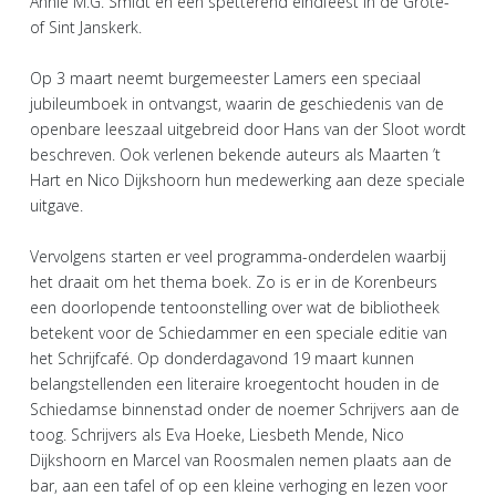
Annie M.G. Smidt en een spetterend eindfeest in de Grote-
of Sint Janskerk.
Op 3 maart neemt burgemeester Lamers een speciaal
jubileumboek in ontvangst, waarin de geschiedenis van de
openbare leeszaal uitgebreid door Hans van der Sloot wordt
beschreven. Ook verlenen bekende auteurs als Maarten ’t
Hart en Nico Dijkshoorn hun medewerking aan deze speciale
uitgave.
Vervolgens starten er veel programma-onderdelen waarbij
het draait om het thema boek. Zo is er in de Korenbeurs
een doorlopende tentoonstelling over wat de bibliotheek
betekent voor de Schiedammer en een speciale editie van
het Schrijfcafé. Op donderdagavond 19 maart kunnen
belangstellenden een literaire kroegentocht houden in de
Schiedamse binnenstad onder de noemer Schrijvers aan de
toog. Schrijvers als Eva Hoeke, Liesbeth Mende, Nico
Dijkshoorn en Marcel van Roosmalen nemen plaats aan de
bar, aan een tafel of op een kleine verhoging en lezen voor