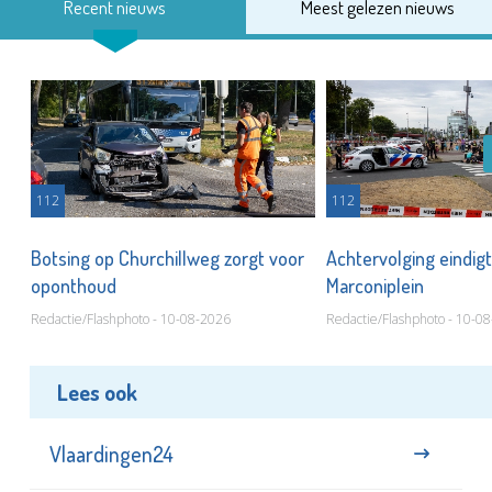
Recent nieuws
Meest gelezen nieuws
112
112
Botsing op Churchillweg zorgt voor
Achtervolging eindigt
oponthoud
Marconiplein
Redactie/Flashphoto - 10-08-2026
Redactie/Flashphoto - 10-0
Lees ook
Vlaardingen24