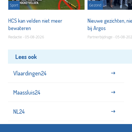
Sport
Gezond
HCS kan velden niet meer
Nieuwe gezichten, ni
bewateren
bij Argos
Redactie - 05-08-2026
Partnerbijdrage - 05-08-20
Lees ook
Vlaardingen24
Maassluis24
NL24