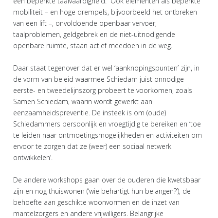
een beperkte taalvaardigheid.” Ook elementen als beperkte
mobiliteit – en hoge drempels, bijvoorbeeld het ontbreken
van een lift –, onvoldoende openbaar vervoer,
taalproblemen, geldgebrek en de niet-uitnodigende
openbare ruimte, staan actief meedoen in de weg.
Daar staat tegenover dat er wel ‘aanknopingspunten’ zijn, in
de vorm van beleid waarmee Schiedam juist onnodige
eerste- en tweedelijnszorg probeert te voorkomen, zoals
Samen Schiedam, waarin wordt gewerkt aan
eenzaamheidspreventie. De insteek is om (oude)
Schiedammers persoonlijk en vroegtijdig te bereiken en ‘toe
te leiden naar ontmoetingsmogelijkheden en activiteiten om
ervoor te zorgen dat ze (weer) een sociaal netwerk
ontwikkelen’.
De andere workshops gaan over de ouderen die kwetsbaar
zijn en nog thuiswonen (‘wie behartigt hun belangen?’), de
behoefte aan geschikte woonvormen en de inzet van
mantelzorgers en andere vrijwilligers. Belangrijke