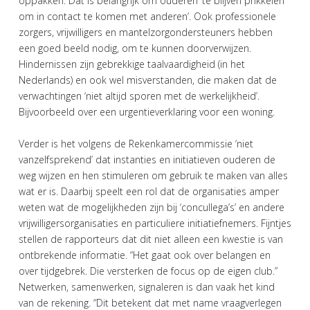
oppakken. Dat is belangrijk om ouderen ‘te blijven prikkelen
om in contact te komen met anderen’. Ook professionele
zorgers, vrijwilligers en mantelzorgondersteuners hebben
een goed beeld nodig, om te kunnen doorverwijzen.
Hindernissen zijn gebrekkige taalvaardigheid (in het
Nederlands) en ook wel misverstanden, die maken dat de
verwachtingen ‘niet altijd sporen met de werkelijkheid’.
Bijvoorbeeld over een urgentieverklaring voor een woning.
Verder is het volgens de Rekenkamercommissie ‘niet
vanzelfsprekend’ dat instanties en initiatieven ouderen de
weg wijzen en hen stimuleren om gebruik te maken van alles
wat er is. Daarbij speelt een rol dat de organisaties amper
weten wat de mogelijkheden zijn bij ‘concullega’s’ en andere
vrijwilligersorganisaties en particuliere initiatiefnemers. Fijntjes
stellen de rapporteurs dat dit niet alleen een kwestie is van
ontbrekende informatie. “Het gaat ook over belangen en
over tijdgebrek. Die versterken de focus op de eigen club.”
Netwerken, samenwerken, signaleren is dan vaak het kind
van de rekening. “Dit betekent dat met name vraagverlegen