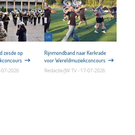
Uit
d zesde op
Rijnmondband naar Kerkrade
ekconcours
voor Wereldmuziekconcours
0-07-2026
Redactie/JW TV - 17-07-2026