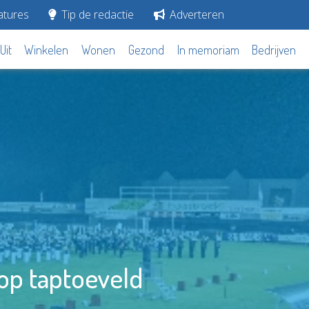
tures
Tip de redactie
Adverteren
Uit
Winkelen
Wonen
Gezond
In memoriam
Bedrijven
op taptoeveld