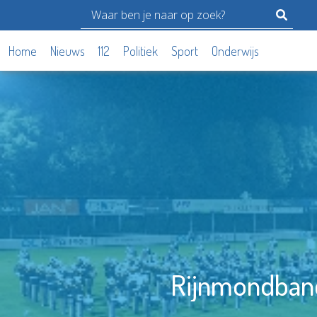
Home
Nieuws
112
Politiek
Sport
Onderwijs
Rijnmondband