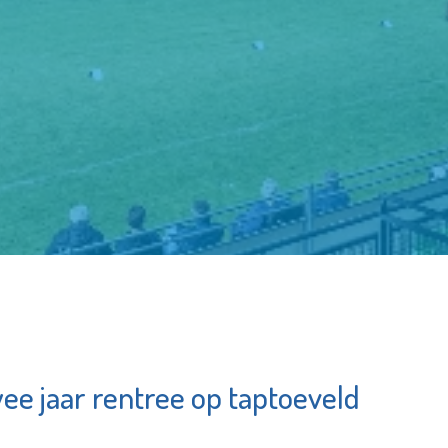
e jaar rentree op taptoeveld
ad
Scholengemeensch
ord
Spieringshoek