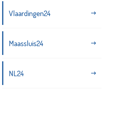
Vlaardingen24
Maassluis24
NL24
Blijf up-to-date