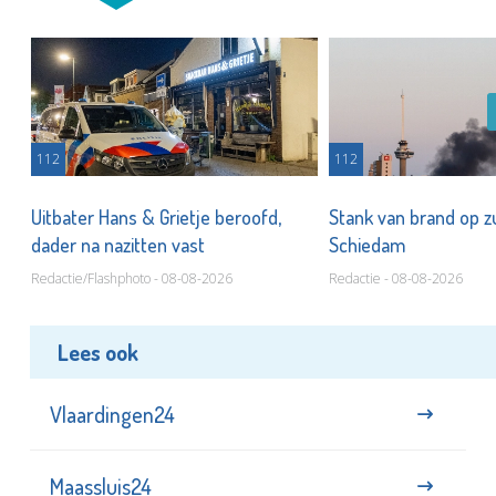
112
112
Uitbater Hans & Grietje beroofd,
Stank van brand op zu
dader na nazitten vast
Schiedam
Redactie/Flashphoto - 08-08-2026
Redactie - 08-08-2026
Lees ook
Vlaardingen24
Maassluis24