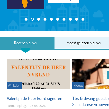
Recent nieuws
Meest gelezen nieuws
Winkelen
Nieuws
Valentijn de Heer komt signeren
Tbs & dwang geëist 
Schiedamse vrouwe
Partnerbijdrage - 06-08-2026