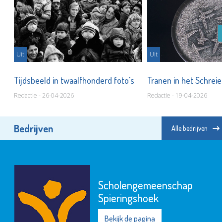
Uit
Uit
Tijdsbeeld in twaalfhonderd foto's
Tranen in het Schrei
Redactie - 26-04-2026
Redactie - 19-04-2026
Bedrijven
Alle bedrijven
Scholengemeenschap
Spieringshoek
Bekijk de pagina