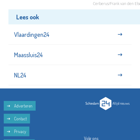
Cerberus/Frank van den Els
Lees ook
Vlaardingen24
Maassluis24
NL24
Adverteren
Contact
Privacy
Volg ons: