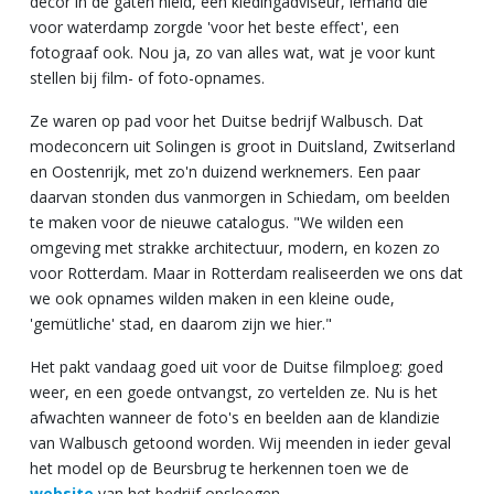
decor in de gaten hield, een kledingadviseur, iemand die
voor waterdamp zorgde 'voor het beste effect', een
fotograaf ook. Nou ja, zo van alles wat, wat je voor kunt
stellen bij film- of foto-opnames.
Ze waren op pad voor het Duitse bedrijf Walbusch. Dat
modeconcern uit Solingen is groot in Duitsland, Zwitserland
en Oostenrijk, met zo'n duizend werknemers. Een paar
daarvan stonden dus vanmorgen in Schiedam, om beelden
te maken voor de nieuwe catalogus. "We wilden een
omgeving met strakke architectuur, modern, en kozen zo
voor Rotterdam. Maar in Rotterdam realiseerden we ons dat
we ook opnames wilden maken in een kleine oude,
'gemütliche' stad, en daarom zijn we hier."
Het pakt vandaag goed uit voor de Duitse filmploeg: goed
weer, en een goede ontvangst, zo vertelden ze. Nu is het
afwachten wanneer de foto's en beelden aan de klandizie
van Walbusch getoond worden. Wij meenden in ieder geval
het model op de Beursbrug te herkennen toen we de
website
van het bedrijf opsloegen...