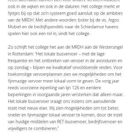
ook in de wijken en ook in de daluren. Het college merkt er
fijntjes bij op dat zo’n systeem goed aansluit op de ambities
van de MRDH. Met andere woorden: boter bij de vis. Argos
Mobiel en de bedrijfspendels naar de Schiedamse havens
spelen hier ook een rol in, vindt het college.
Zo schrijft het college het aan de MRDH aan de Westersingel
in Rotterdam: “Het lokale busvervoer – met de lage
frequentie en het ontbreken van vervoer in de avonduren en
op zondag – blijven we kwalitatief onvoldoende vinden. Voor
toekomstige vervoerplannen zien we mogelijkheden om het
fijnmazige vervoer meer lokaal vorm te geven. De vorig jaar
reeds voorziene inperking van lijn 126 en eerdere
beperkingen in voorgaande jaren versterken dat alleen maar.
Het lokale busvervoer vraagt ons inziens om aanvullende
inzet met nieuw elan. Wij zien mogelijkheden om tot beter,
sneller en fijnmaziger lokaal vervoer te komen, door de inzet
van huidige middelen van RET-busvervoer, bedrijfsvervoer en
vrijwilligers te combineren.”