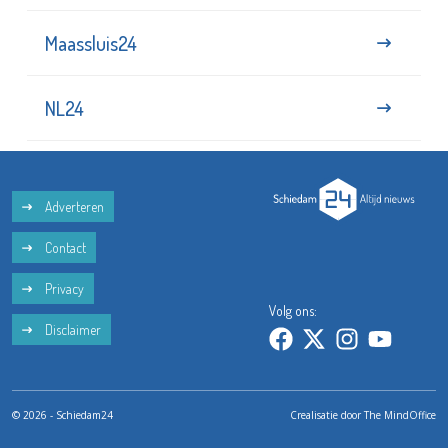
Maassluis24
NL24
Adverteren
Contact
Privacy
Volg ons:
Disclaimer
© 2026 - Schiedam24
Crealisatie door
The MindOffice