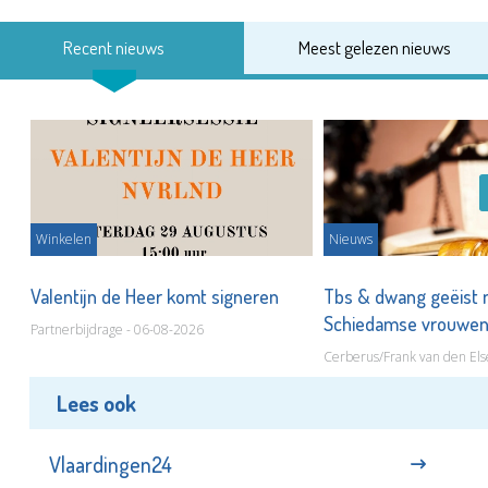
Recent nieuws
Meest gelezen nieuws
Winkelen
Nieuws
Valentijn de Heer komt signeren
Tbs & dwang geëist 
Schiedamse vrouwe
Partnerbijdrage - 06-08-2026
Cerberus/Frank van den Els
Lees ook
Vlaardingen24