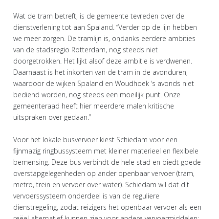
Wat de tram betreft, is de gemeente tevreden over de
dienstverlening tot aan Spaland. “Verder op de lijn hebben
we meer zorgen. De tramlijn is, ondanks eerdere ambities
van de stadsregio Rotterdam, nog steeds niet
doorgetrokken. Het lijkt alsof deze ambitie is verdwenen.
Daarnaast is het inkorten van de tram in de avonduren,
waardoor de wijken Spaland en Woudhoek ‘s avonds niet
bediend worden, nog steeds een moeilijk punt. Onze
gemeenteraad heeft hier meerdere malen kritische
uitspraken over gedaan.”
Voor het lokale busvervoer kiest Schiedam voor een
fijnmazig ringbussysteem met kleiner materieel en flexibele
bemensing. Deze bus verbindt de hele stad en biedt goede
overstapgelegenheden op ander openbaar vervoer (tram,
metro, trein en vervoer over water). Schiedam wil dat dit
vervoerssysteem onderdeel is van de reguliere
dienstregeling, zodat reizigers het openbaar vervoer als een
reëel alternatief kunnen zien voor andere vervoermiddelen;