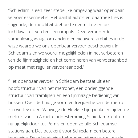
“Schiedam is een zeer stedelijke omgeving waar openbaar
vervoer essentieel is. Het aantal auto’s en daarmee files is
stijgende, de mobiliteitsbehoefte neemt toe en de
luchtkwaliteit verdient een impuls. Deze veranderde
samenleving vraagt om andere en nieuwere ambities in de
wijze waarop we ons openbaar vervoer beschouwen. In
Schiedam zien we vooral mogelijkheden in het verbeteren
van de fijnmazigheid en het combineren van vervoeraanbod
op maat met regulier vervoeraanbod.”
“Het openbaar vervoer in Schiedam bestaat uit een
hoofdstructuur van het metronet, een onderliggende
structuur van tramlijnen en een fijnmazige bediening van
bussen. Over de huidige vorm en frequentie van de metro
zijn we tevreden. Vanwege de Hoekse Lijn-perikelen rijden de
metro’s van lijn A met eindbestemming Schiedam-Centrum
nu tijdelijk door tot Pernis en doen ze alle Schiedamse
stations aan. Dat betekent voor Schiedam een betere
bediening. Deze bediening behouden wij graag, ook na de