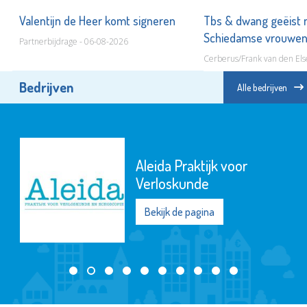
ot
Valentijn de Heer komt signeren
Tbs & dwang geëist 
Schiedamse vrouwe
Partnerbijdrage - 06-08-2026
Cerberus/Frank van den Els
Bedrijven
Alle bedrijven
Aleida Praktijk voor
Verloskunde
Bekijk de pagina