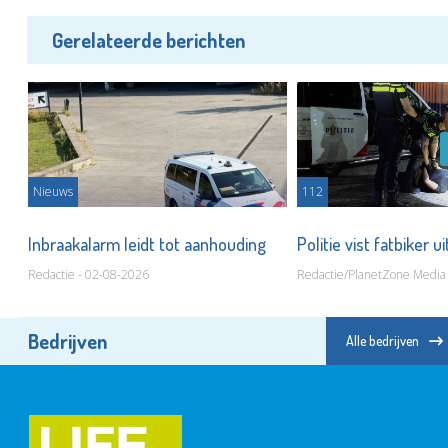
Gerelateerde berichten
Nieuws
112
Inbraakalarm leidt tot aanhouding
Politie vist fatbiker u
Redactie - 02-08-2026
Redactie/PlanetZone Media
Bedrijven
Alle bedrijven