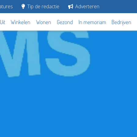
tures
Tip de redactie
Adverteren
Uit
Winkelen
Wonen
Gezond
In memoriam
Bedrijven