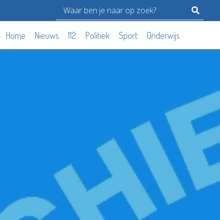
Home
Nieuws
112
Politiek
Sport
Onderwijs