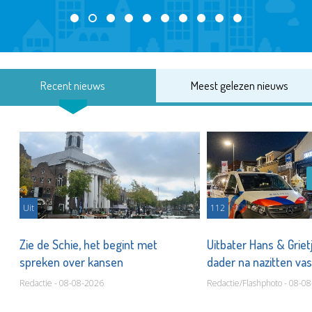
Recent nieuws
Meest gelezen nieuws
Uit
112
Zie de Schie, het begint met
Uitbater Hans & Griet
spreken over kansen
dader na nazitten va
Redactie - 08-08-2026
Redactie/Flashphoto - 08-0