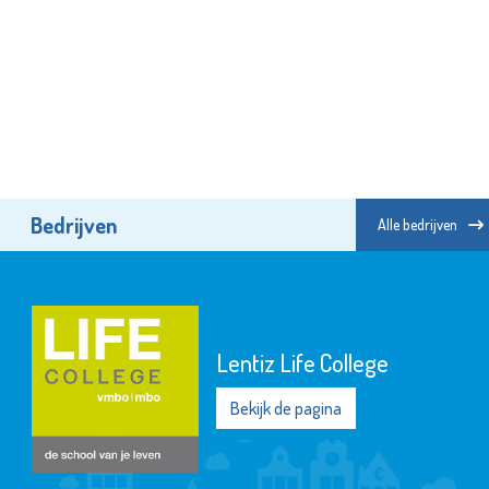
Bedrijven
Alle bedrijven
Lentiz Life College
Bekijk de pagina