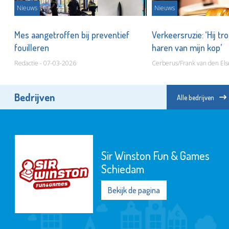
Nieuws
Nieuws
r!’
Mes aangetroffen bij preventief
Verkeersruzie: ‘Hij tro
fouilleren
haren van mijn kop’
Redactie - 07-03-2026
Cerberus/Frank van den Els
Bedrijven
Alle bedrijven
Sir Winston Fun & Games
Schiedam
Bekijk de pagina