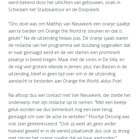
werd bekend door het uitlichten van gebouwen, zoals in
Schiedam het Stadskantoor en de Dorpskerk.
"Ons doel was om Matthijs van Nieuwkerk een oranje sjaaltje
aan te bieden om Orange the World te steunen en dat is
gelukt." Na de uitzending helaas pas. De oranje sjaals waren
de redactie van het programma wel dusdanig opgevallen dat
er naar gevraagd werd en de vier dames een prominent
plaatsje in beeld kregen. Maar met de sores in De Villa, en
de nog veel grotere ellende in Jemen, plus Van Basten in de
uitzending, bleef er geen tijd over om in de uitzending
aandacht te besteden aan Orange the World, aldus Poel.
Na afloop dus wel contact met Van Nieuwkerk, die stelde het
onderwerp met zijn redactie op te nemen. "Met een beetje
geluk worden we dus binnenkort nog een keer terug
gevraagd om over de actie te vertellen." Floortje Dessing was
ook zeer geïnteresseerd. "Ook zij weet als geen ander
hoeveel geweld er in de wereld plaatsvindt dus ook zij droeg
met plezier het oranje sjaaltje dat wij haar aanboden."