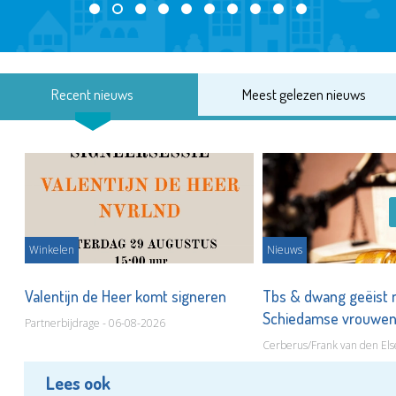
Recent nieuws
Meest gelezen nieuws
Winkelen
Nieuws
Valentijn de Heer komt signeren
Tbs & dwang geëist 
Schiedamse vrouwe
Partnerbijdrage - 06-08-2026
Cerberus/Frank van den Els
Lees ook