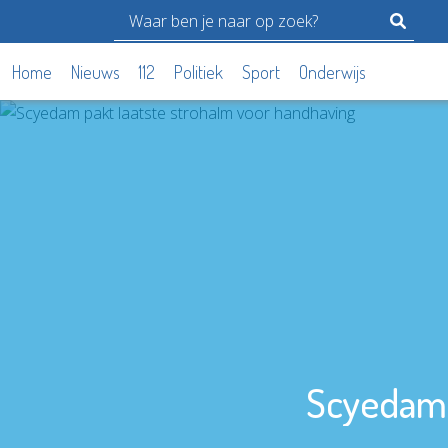
Home
Nieuws
112
Politiek
Sport
Onderwijs
Scyedam 