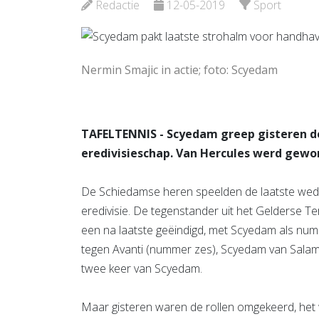
Bekijk de pagina
Redactie
12-05-2019
Sport
Bekijk d
Nermin Smajic in actie; foto: Scyedam
TAFELTENNIS - Scyedam greep gisteren d
eredivisieschap. Van Hercules werd gewo
De Schiedamse heren speelden de laatste weds
eredivisie. De tegenstander uit het Gelderse Te
een na laatste geëindigd, met Scyedam als num
tegen Avanti (nummer zes), Scyedam van Salama
twee keer van Scyedam.
Maar gisteren waren de rollen omgekeerd, het