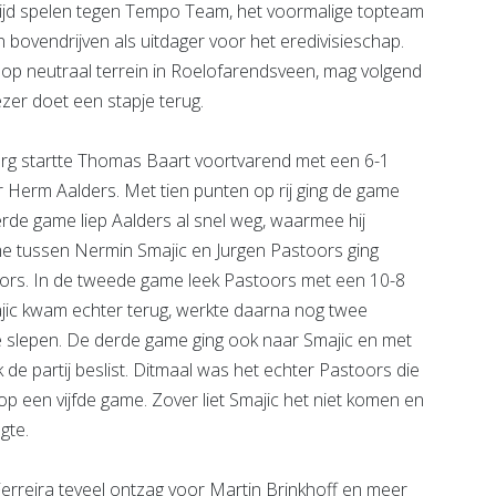
ijd spelen tegen Tempo Team, het voormalige topteam
n bovendrijven als uitdager voor het eredivisieschap.
op neutraal terrein in Roelofarendsveen, mag volgend
zer doet een stapje terug.
borg startte Thomas Baart voortvarend met een 6-1
 Herm Aalders. Met tien punten op rij ging de game
rde game liep Aalders al snel weg, waarmee hij
e tussen Nermin Smajic en Jurgen Pastoors ging
stoors. In de tweede game leek Pastoors met een 10-8
jic kwam echter terug, werkte daarna nog twee
 slepen. De derde game ging ook naar Smajic en met
 de partij beslist. Ditmaal was het echter Pastoors die
 op een vijfde game. Zover liet Smajic het niet komen en
gte.
rreira teveel ontzag voor Martin Brinkhoff en meer