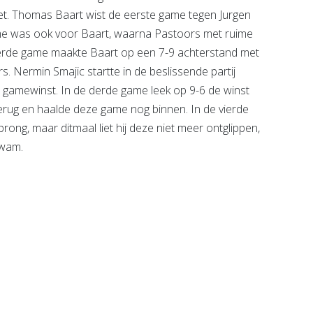
et. Thomas Baart wist de eerste game tegen Jurgen
me was ook voor Baart, waarna Pastoors met ruime
vierde game maakte Baart op een 7-9 achterstand met
s. Nermin Smajic startte in de beslissende partij
gamewinst. In de derde game leek op 9-6 de winst
rug en haalde deze game nog binnen. In de vierde
g, maar ditmaal liet hij deze niet meer ontglippen,
kwam.