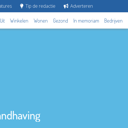
tures
Tip de redactie
Adverteren
Uit
Winkelen
Wonen
Gezond
In memoriam
Bedrijven
andhaving