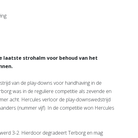
e pagina
Bekijk de pagina
e laatste strohalm voor behoud van het
nnen.
trijd van de play-downs voor handhaving in de
rborg was in de reguliere competitie als zevende en
mer acht. Hercules verloor de play-downswedstrijd
nders (nummer vijf). In de competitie won Hercules
 werd 3-2. Hierdoor degradeert Terborg en mag