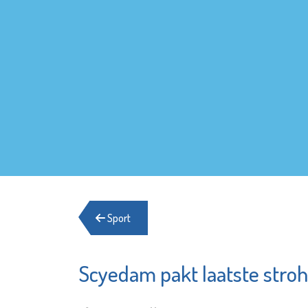
Sport
Scyedam pakt laatste stro
Herberg
Minters
Schied