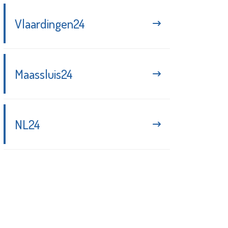
Vlaardingen24
Maassluis24
NL24
Blijf up-to-date