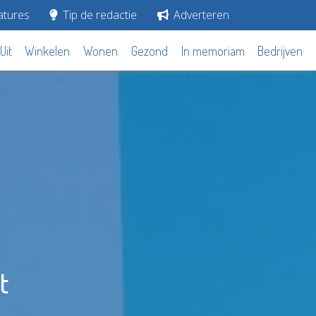
tures
Tip de redactie
Adverteren
Uit
Winkelen
Wonen
Gezond
In memoriam
Bedrijven
t