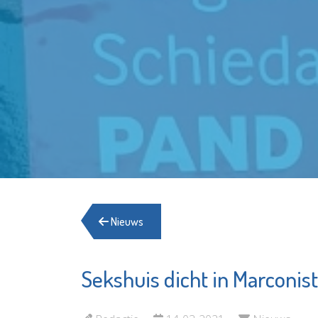
Nieuws
Sekshuis dicht in Marconist
Scholengemeenschap
Service
Spieringshoek
Woningv