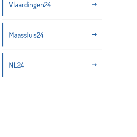
Vlaardingen24
Maassluis24
NL24
Blijf up-to-date