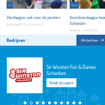
Uit
Sport
Vierdaagse, ook voor de peuters
Avondvierdaagse keer
Schiedam
Redactie/JW TV - 02-06-2026
Redactie - 14-04-2026
Bedrijven
Alle bedrijven
Sir Winston Fun & Games
Schiedam
Bekijk de pagina