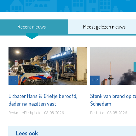
Recent nieuws
Meest gelezen nieuws
112
112
Uitbater Hans & Grietje beroofd,
Stank van brand op zu
dader na nazitten vast
Schiedam
Redactie/Flashphoto - 08-08-2026
Redactie - 08-08-2026
Lees ook