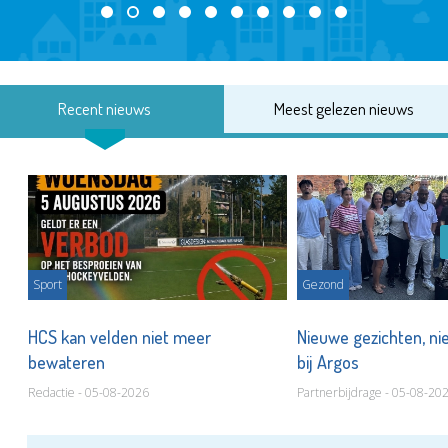
Recent nieuws
Meest gelezen nieuws
Sport
Gezond
HCS kan velden niet meer
Nieuwe gezichten, ni
bewateren
bij Argos
Redactie - 05-08-2026
Partnerbijdrage - 05-08-20