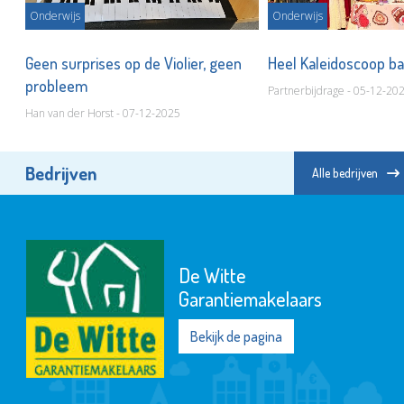
Onderwijs
Onderwijs
ij
Geen surprises op de Violier, geen
Heel Kaleidoscoop ba
probleem
Partnerbijdrage - 05-12-20
Han van der Horst - 07-12-2025
Bedrijven
Alle bedrijven
De Witte
Garantiemakelaars
Bekijk de pagina